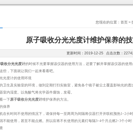
您现在的位置：
首页
>
原子吸收分光光度计维护保养的技
更新时间：2019-12-25 点击次数：2274
子吸收分光光度计
的时候不光要掌握该仪器的使用方法，还要了解并掌握该仪器的使用
这些，下面就让我们一起来看看吧。
光度计的使用环境
卫生及实验室的环境，做到定期打扫实验室，避免各个镜子被尘土覆盖影响光的透过
器室内湿度。以免酸气将光学器件腐蚀，发霉。
看一下
原子吸收分光光度计
维护保养的方法。
的保养
长时间不使用的情况下，请保持每一至两周为间隔将仪器打开并联机预热1~2小时
因不能使用，甚至不能点燃。所以应将不长使用的元素灯每隔3~4个月点燃2~3个小
查