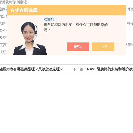
管并及时倾倒废液
到达雾化桶下面后会使测量时极其不稳定，所以要随时检查废液管是否畅通，定时
的定期检查，以免管路老化产生漏气现象，发生危险。
欢迎您！
路，每次换乙炔气瓶后一定要全面试漏。用肥皂水等可检验漏气情况的液体在所有接
来自局域网的朋友！有什么可以帮助您的
吗？
是否存在漏气现象，检查方法参见乙炔检查方法。
空气气路的保养和维护
高时，空压机极易积水，严重影响测量的稳定性，应经常放水，避免水进入气路管道
按钮即可将积水排除。
罐压力表有哪些类型呢？又该怎么选呢？
下一篇：
RAVE隔膜阀的安装和维护