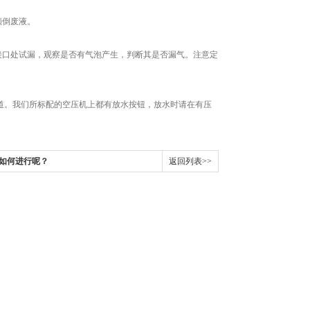
倾倒废液。
口处试漏，观察是否有气泡产生，判断其是否漏气。注意定
。我们所标配的空压机上都有放水按钮，放水时请在有压
该如何进行呢？
返回列表>>