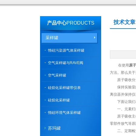
技术文章
产品中心
PRODUCTS
采样罐
惰硅污染源气体采样罐
空气采样罐与RAVE阀
在使用
原
方法。那么关于
空气采样罐
原子吸收分光
保持实验室的
硅烷化采样罐带仪表
离仪器并保持仪
硅烷化采样罐
下面让我们
一、元素灯
惰硅环境气体采样罐
原子吸收主机在
零部件放气等原
苏玛罐
二、定期检