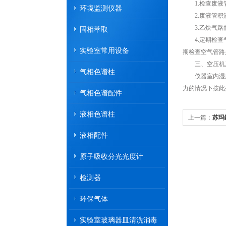
1.检查废液
环境监测仪器
2.废液管积液
3.乙炔气路
固相萃取
4.定期检查气
实验室常用设备
期检查空气管路
三、空压机及
气相色谱柱
仪器室内湿度
力的情况下按此
气相色谱配件
液相色谱柱
上一篇：
苏玛
液相配件
原子吸收分光光度计
检测器
环保气体
实验室玻璃器皿清洗消毒