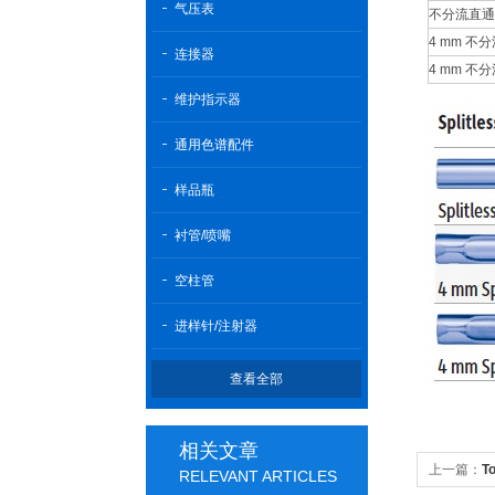
气压表
不分流直通
4 mm 不
连接器
4 mm 
维护指示器
通用色谱配件
样品瓶
衬管/喷嘴
空柱管
进样针/注射器
查看全部
相关文章
上一篇：
T
RELEVANT ARTICLES