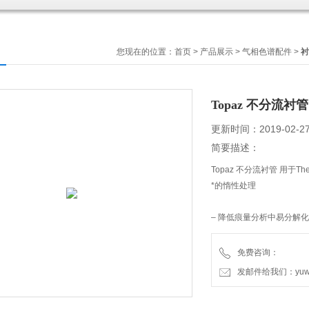
您现在的位置：
首页
>
产品展示
>
气相色谱配件
>
衬
Topaz 不分流衬管－T
更新时间：2019-02-2
简要描述：
Topaz 不分流衬管 用于Ther
*的惰性处理
– 降低痕量分析中易分解
– 增加灵敏度。
免费咨询：
发邮件给我们：yuweic