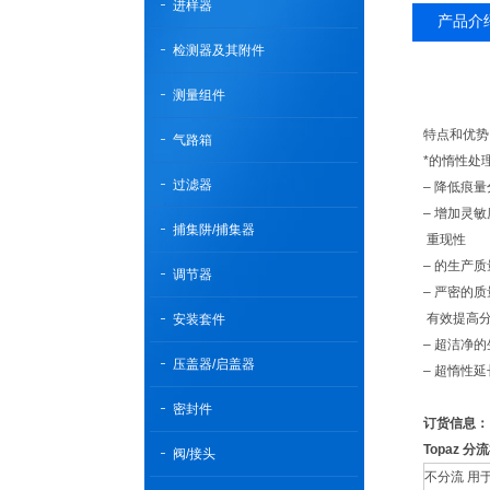
进样器
产品介
检测器及其附件
测量组件
特点和优势
气路箱
*的惰性处
过滤器
– 降低痕
– 增加灵
捕集阱/捕集器
重现性
– 的生产
调节器
– 严密的
有效提高
安装套件
– 超洁净
压盖器/启盖器
– 超惰性
密封件
订货信息：
Topaz 分流
阀/接头
不分流 用于 