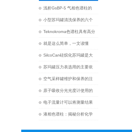
浅析GsBP-5 气相色谱柱的
四个关键参数
小型苏玛罐清洗保养的六个
步骤
Teknokroma色谱柱具有高分
离效率和高灵敏度
就是这么简单，一文读懂
SilcoCan 硅烷化苏玛罐
SilcoCan硅烷化苏玛罐是大
气监测中的必需设备
苏玛罐压力表选用的主要依
据和原则是什么？
空气采样罐维护和保养的注
意要点有哪些？
原子吸收分光光度计使用的
吸收池必须洁净
电子流量计可以将测量结果
以数字或模拟信号的形式输
液相色谱柱：揭秘分析化学
出
中的“神奇工具”