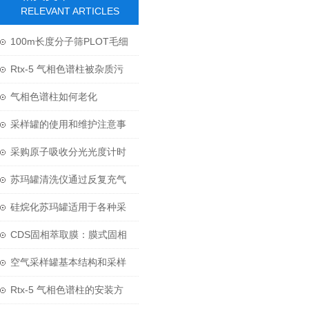
RELEVANT ARTICLES
100m长度分子筛PLOT毛细
柱应用于无机气体分析
Rtx-5 气相色谱柱被杂质污
染如何解决？
气相色谱柱如何老化
采样罐的使用和维护注意事
项
采购原子吸收分光光度计时
需要注意哪些问题？
苏玛罐清洗仪通过反复充气
和抽气来工作
硅烷化苏玛罐适用于各种采
样的要求
CDS固相萃取膜：膜式固相
萃取技术的原理与应用
空气采样罐基本结构和采样
方法介绍
Rtx-5 气相色谱柱的安装方