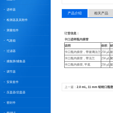
进样器
产品介绍
相关产品
检测器及其附件
测量组件
订货信息：
卡口进样瓶内插管
气路箱
说明
体积
材
过滤器
卡口瓶内插管，带玻璃法兰
250 μL
玻
卡口瓶内插管，带法兰
250 μL
聚
捕集阱/捕集器
卡口瓶内插管, 平底
250 μL
玻
调节器
安装套件
上一篇：
2.0 mL, 11 mm 铝钳
压盖器/启盖器
密封件