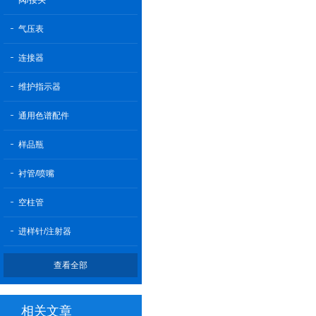
阀/接头
气压表
连接器
维护指示器
通用色谱配件
样品瓶
衬管/喷嘴
空柱管
进样针/注射器
查看全部
相关文章