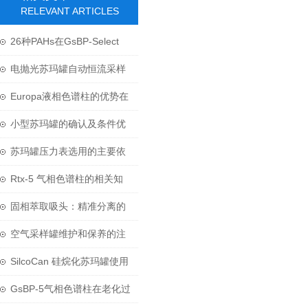
RELEVANT ARTICLES
26种PAHs在GsBP-Select
PAH色谱柱上的测试
电抛光苏玛罐自动恒流采样
系统技术介绍
Europa液相色谱柱的优势在
其分离性能上
小型苏玛罐的确认及条件优
化
苏玛罐压力表选用的主要依
据和原则是什么？
Rtx-5 气相色谱柱的相关知
识普及
固相萃取吸头：精准分离的
微型化学实验室
空气采样罐维护和保养的注
意要点有哪些？
SilcoCan 硅烷化苏玛罐使用
专有电抛光技术和超声工艺
GsBP-5气相色谱柱在老化过