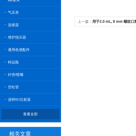
阀/接头
气压表
上一篇：
用于2.0 mL, 8 mm 螺
连接器
维护指示器
通用色谱配件
样品瓶
衬管/喷嘴
空柱管
进样针/注射器
查看全部
相关文章