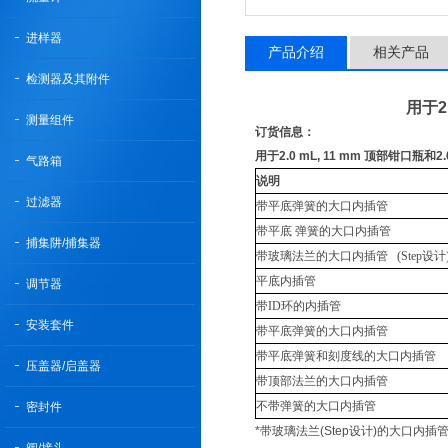
进样器
产品介绍
相关产品
检测器及其附件
用于2
测量组件
订货信息：
用于2.0 mL, 11 mm 顶部钳口瓶和
气路箱
说明
过滤器
带平底弹簧的大口内插管
带平底 弹簧的大口内插管
捕集阱/捕集器
带玻璃法兰的大口内插管 (Step设计)
平底内插管
调节器
带ID环的内插管
安装套件
带平底弹簧的大口内插管
带平底弹簧和刻度线的大口内插管
压盖器/启盖器
带顶部法兰的大口内插管
不带弹簧的大口内插管
密封件
*带玻璃法兰(Step设计)的大口内插