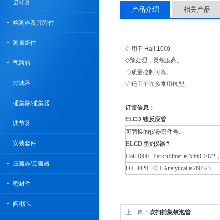
进样器
产品介绍
相关产品
检测器及其附件
测量组件
◇用于 Hall 1000
◇预处理，灵敏度高。
气路箱
◇质量控制可靠。
过滤器
◇适用于许多常用机型。
捕集阱/捕集器
订货信息：
ELCD 镍反应管
调节器
可替换的仪器部件号:
安装套件
ELCD 型#
仪器 #
Hall 1000
PerkinElmer # N660-1072，
压盖器/启盖器
O.I. 4420
O.I. Analytical # 260323
密封件
阀/接头
上一篇：
吹扫捕集鼓泡管