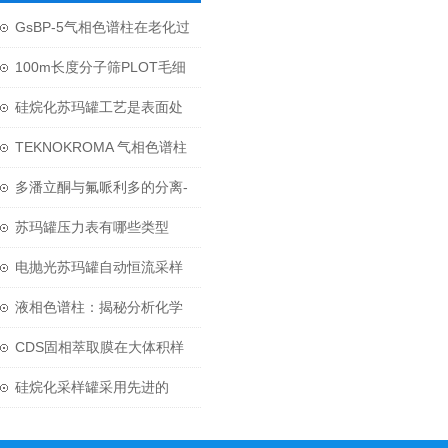
GsBP-5气相色谱柱在老化过
程中需要注意哪些细节呢？
100m长度分子筛PLOT毛细
柱应用于无机气体分析
硅烷化苏玛罐工艺是表面处
理技术发展的一个新方向
TEKNOKROMA 气相色谱柱
替代 岛津、AGILENT、
多潘立酮与氟哌利多的分离-
SUPELCO、 RESTEK 等品
Zodiac C18 色谱柱
苏玛罐压力表有哪些类型
牌
呢？又该怎么选呢？
电抛光苏玛罐自动恒流采样
系统技术介绍
液相色谱柱：揭秘分析化学
中的“神奇工具”
CDS固相萃取膜在大体积样
品前处理中的技术应用
硅烷化采样罐采用先进的
Silonite技术处理