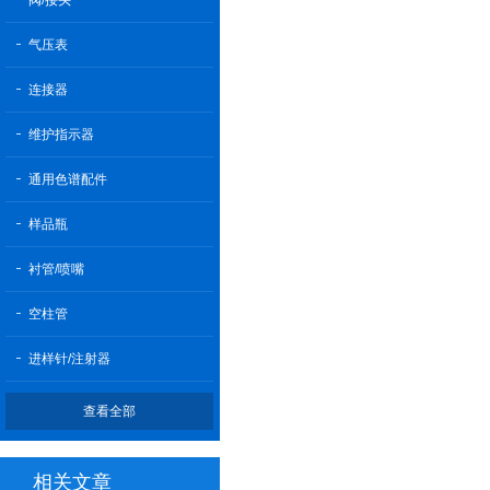
阀/接头
气压表
连接器
维护指示器
通用色谱配件
样品瓶
衬管/喷嘴
空柱管
进样针/注射器
查看全部
相关文章