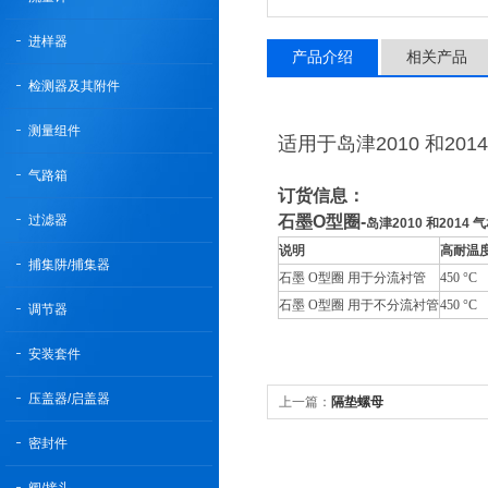
进样器
产品介绍
相关产品
检测器及其附件
测量组件
适用于岛津2010 和201
气路箱
订货信息：
过滤器
石墨O型圈-
岛津2010 和2014 
说明
高耐温
捕集阱/捕集器
石墨 O型圈 用于分流衬管
450 °C
石墨 O型圈 用于不分流衬管
450 °C
调节器
安装套件
压盖器/启盖器
上一篇：
隔垫螺母
密封件