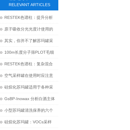
RELEVANT ARTICLES
RESTEK色谱柱：提升分析
精确性的革新之道
原子吸收分光光度计使用的
吸收池必须洁净
其实，你并不了解苏玛罐采
样定时器
100m长度分子筛PLOT毛细
柱应用于无机气体分析
RESTEK色谱柱：复杂混合
物分离科学的核心
空气采样罐在使用时应注意
以下几个方面
硅烷化苏玛罐适用于各种采
样的要求
GsBP-Inowax 分析白酒主体
香源物质
小型苏玛罐清洗保养的六个
步骤
硅烷化苏玛罐：VOCs采样