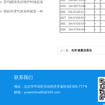
160C 204-08270-03
○
○
○
和设计特点介绍
苏玛罐清洗仪维护时候必须
160U 204-08270-04
○
○
○
注意的三个要点
惰硅环境气体采样罐是一种
260L 204-07430-01
×
×
×
260T 204-07430-02
×
×
×
不锈钢容器
260C 204-07430-03
×
×
×
260U 204-07430-04
×
×
×
上一篇：
岛津 微量流通池
联系我们
地址：北京市平谷区兴谷经济开发区6区305-777号
邮箱：yuweichina86@163.com