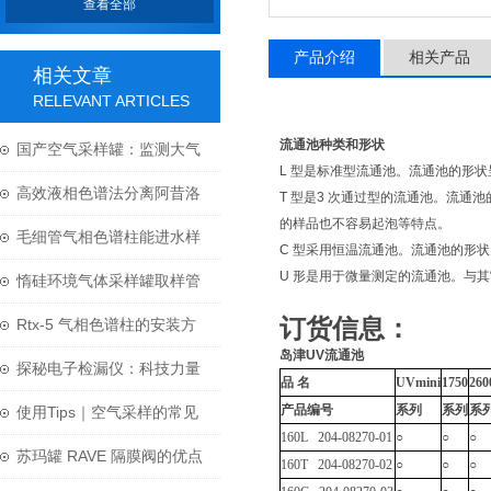
查看全部
产品介绍
相关产品
相关文章
RELEVANT ARTICLES
流通池种类和形状
国产空气采样罐：监测大气
L 型是标准型流通池。流通池的形状
质量的重要工具
高效液相色谱法分离阿昔洛
T 型是3 次通过型的流通池。流
的样品也不容易起泡等特点。
韦和氢化混合物-Primesep
毛细管气相色谱柱能进水样
C 型采用恒温流通池。流通池的形
U 形是用于微量测定的流通池。与
100
吗？
惰硅环境气体采样罐取样管
订货信息：
线的选择须知
Rtx-5 气相色谱柱的安装方
岛津UV流通池
法及步骤
探秘电子检漏仪：科技力量
品 名
UVmini
1750
260
守护质量安全
产品编号
系列
系列
系
使用Tips｜空气采样的常见
160L 204-08270-01
○
○
○
问题-苏玛罐及阀门
苏玛罐 RAVE 隔膜阀的优点
160T 204-08270-02
○
○
○