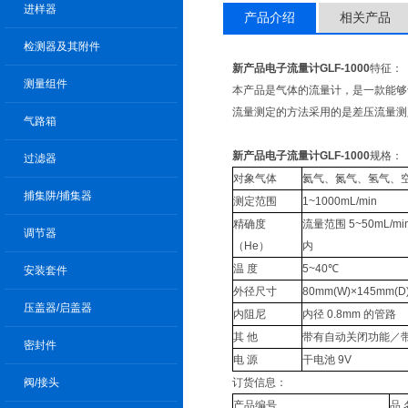
进样器
产品介绍
相关产品
检测器及其附件
新产品
电子流量计GLF-1000
特征：
测量组件
本产品是气体的流量计，是一款能够
流量测定的方法采用的是差压流量测
气路箱
新产品
电子流量计GLF-1000
规格：
过滤器
对象气体
氦气、氮气、氢气、
捕集阱/捕集器
测定范围
1~1000mL/min
精确度
流量范围 5~50mL/m
调节器
（He）
内
温 度
5~40℃
安装套件
外径尺寸
80mm(W)×145mm(D)
压盖器/启盖器
内阻尼
内径 0.8mm 的管路
其 他
带有自动关闭功能／
密封件
电 源
干电池 9V
阀/接头
订货信息：
产品编号
品 