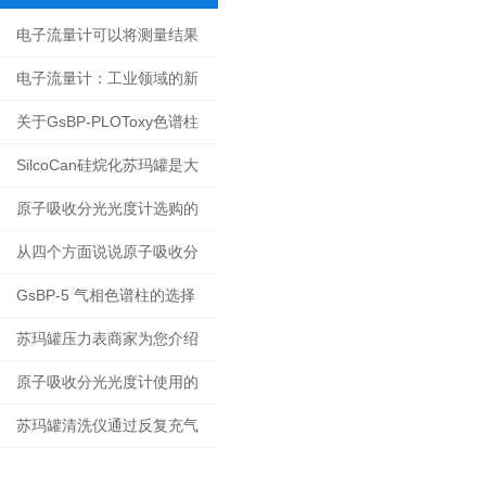
电子流量计可以将测量结果
以数字或模拟信号的形式输
电子流量计：工业领域的新
出
动力
关于GsBP-PLOToxy色谱柱
对烃类基质中含氧化合物分
SilcoCan硅烷化苏玛罐是大
析测试报告
气监测中的必需设备
原子吸收分光光度计选购的
两大要点
从四个方面说说原子吸收分
光光度计的主要功能特性
GsBP-5 气相色谱柱的选择
与处理方式
苏玛罐压力表商家为您介绍
压力表的那些知识
原子吸收分光光度计使用的
吸收池必须洁净
苏玛罐清洗仪通过反复充气
和抽气来工作