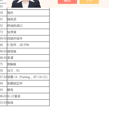
02
螺丝
03
垫圈
59
预杆
01
隔热层
32
终端机插口
73
短弹簧
09-91
四级杆组件
66
O 型环，4D P90
90-01
接线板
48-92
直通
75
接触板
50
法兰，IG
07-02
垫圈 14（Packing，4T×14×22）
09
垫圈固定环
10
螺母
90-01
IG 计量表
33-91
电缆