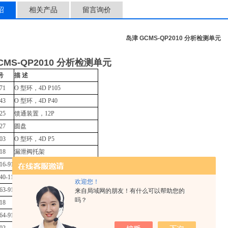
绍
相关产品
留言询价
岛津 GCMS-QP2010 分析检测单元
CMS-QP2010 分析检测单元
号
描 述
71
O 型环，4D P105
43
O 型环，4D P40
25
馈通装置，12P
27
圆盘
03
O 型环，4D P5
18
漏泄阀托架
16-91
漏泄阀组件
40-11
电子倍增管，EM，AF620
欢迎您！
63-91
EM(H) 组件（整个检测器）
来自局域网的朋友！有什么可以帮助您的
吗？
18
O 型环，4D P18
64-91
电子倍增管