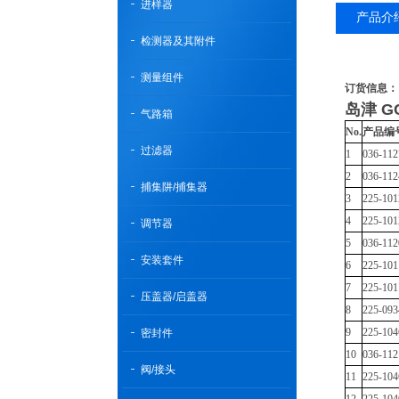
进样器
产品介
检测器及其附件
测量组件
订货信息：
岛津 G
气路箱
No.
产品编
过滤器
1
036-112
2
036-112
捕集阱/捕集器
3
225-101
4
225-101
调节器
5
036-112
安装套件
6
225-101
7
225-101
压盖器/启盖器
8
225-093
9
225-104
密封件
10
036-112
阀/接头
11
225-104