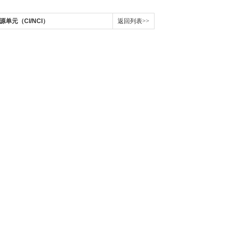
子源单元（CI/NCI）
返回列表>>