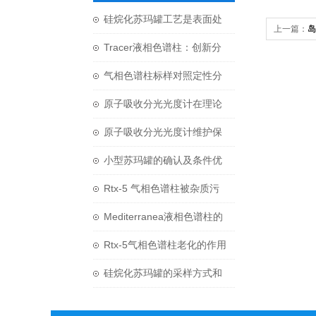
硅烷化苏玛罐工艺是表面处
上一篇：
岛
理技术发展的一个新方向
Tracer液相色谱柱：创新分
离技术的力量
气相色谱柱标样对照定性分
析
原子吸收分光光度计在理论
研究中的应用
原子吸收分光光度计维护保
养的技巧你知道吗？
小型苏玛罐的确认及条件优
化
Rtx-5 气相色谱柱被杂质污
染如何解决？
Mediterranea液相色谱柱的
使用与维护
Rtx-5气相色谱柱老化的作用
和原则是什么？
硅烷化苏玛罐的采样方式和
技术特点