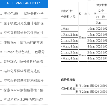
RELEVANT ARTICLES
保护柱
（2 个）
目标分析
液相色谱柱：揭秘分析化学
长 度
内 径
色谱柱内径
粒 径
中的“神奇工具”
5μm
原子吸收分光光度计维护保
1.0mm
1.0mm
5020-19
养的技巧你知道吗？
空气采样罐维护和保养的注
1.5mm, 2.1mm
1.5mm
5020-19
10mm
2.1mm, 3.0mm
3.0mm
5020-19
意要点有哪些？
使用Tips｜空气采样的常见
4.0mm, 4.6mm
4.0mm
5020-19
问题-苏玛罐及阀门
Europa液相色谱柱：色谱分
2.1mm, 3.0mm
3.0mm
5020-19
20mm
4.0mm, 4.6mm
4.0mm
5020-19
离的优雅革新
苏玛罐Veriflo可分析样品浓
度范围广
硅烷化采样罐采用先进的
保护柱柱套
Silonite技术处理
空气采样罐基本结构和采样
长度 10mm 用
5020-08500
保护柱柱套
方法介绍
探索Tracer液相色谱柱：解
长度 20mm 用
5020-08550
析复杂混合物的利器
不是所有的3.2升的苏玛罐/