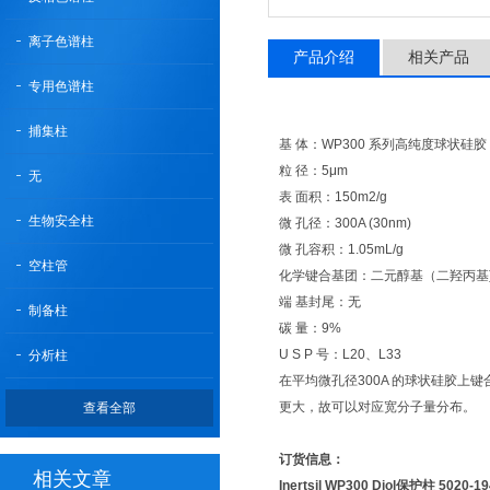
离子色谱柱
产品介绍
相关产品
专用色谱柱
捕集柱
基 体：WP300 系列高纯度球状硅胶
粒 径：5μm
无
表 面积：150m2/g
生物安全柱
微 孔径：300A (30nm)
微 孔容积：1.05mL/g
空柱管
化学键合基团：二元醇基（二羟丙基
端 基封尾：无
制备柱
碳 量：9%
U S P 号：L20、L33
分析柱
在平均微孔径300A 的球状硅胶上键合二元
更大，故可以对应宽分子量分布。
查看全部
订货信息：
相关文章
Inertsil WP300 Diol保护柱 5020-1