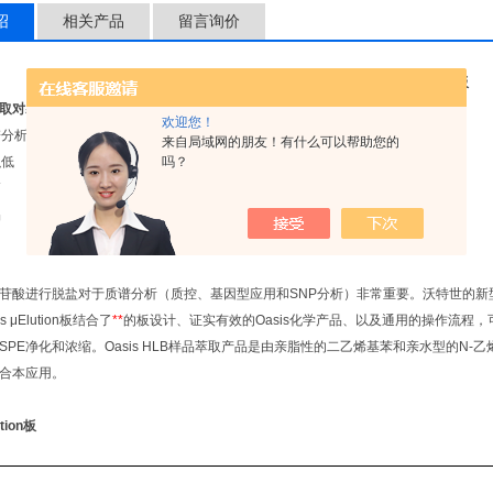
绍
相关产品
留言询价
Oasis HLB uElution样品处理板
取对寡核苷酸进行脱盐
欢迎您！
谱分析之前除盐
来自局域网的朋友！有什么可以帮助您的
吗？
积低
高
品
苷酸进行脱盐对于质谱分析（质控、基因型应用和SNP分析）非常重要。沃特世的新型μE
s μElution板结合了
**
的板设计、证实有效的Oasis化学产品、以及通用的操作流程，
SPE净化和浓缩。Oasis HLB样品萃取产品是由亲脂性的二乙烯基苯和亲水型的N
合本应用。
ution板