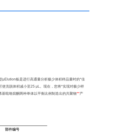
lution板是进行高通量分析极少体积样品量时的*佳
可使洗脱体积减小至25 μL。现在，您将*实现对极少样
-乙烯基吡咯烷酮两种单体以平衡比例制造出的共聚物
**
产
部件编号