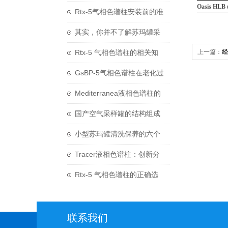
Oasis H
与处理方式
Rtx-5气相色谱柱安装前的准
备工作有哪些？
其实，你并不了解苏玛罐采
样定时器
Rtx-5 气相色谱柱的相关知
上一篇：
经
识普及
GsBP-5气相色谱柱在老化过
程中需要注意哪些细节呢？
Mediterranea液相色谱柱的
使用与维护
国产空气采样罐的结构组成
和清洗方法
小型苏玛罐清洗保养的六个
步骤
Tracer液相色谱柱：创新分
离技术的力量
Rtx-5 气相色谱柱的正确选
型
联系我们