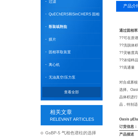
过滤
产品介
QuEChERS和SinCHERS 固相
萃取试剂盒
散装吸附剂
通过固相萃
??可在质
膜片
??洗脱体
固相萃取装置
??灵敏度
??浓缩样
离心机
??高通量
无油真空/压力泵
对合成寡核
选择。Oasi
查看全部
品体积进行
品，特别适
相关文章
RELEVANT ARTICLES
Oasis μEl
订货信息：
GsBP-5 气相色谱柱的选择
产品描述