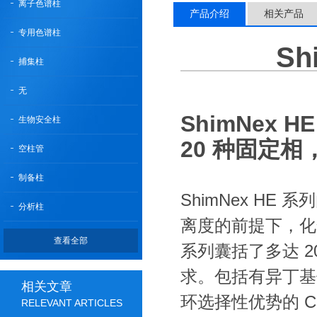
离子色谱柱
产品介绍
相关产品
专用色谱柱
Sh
捕集柱
无
ShimNex H
生物安全柱
20 种固定
空柱管
制备柱
ShimNex H
分析柱
离度的前提下，化
查看全部
系列囊括了多达 
求。包括有异丁基侧链保
相关文章
环选择性优势的 C
RELEVANT ARTICLES