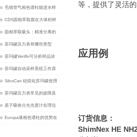
等，提供了灵活的
毛细管气相色谱柱能进水样
吗？
CDS固相萃取膜在大体积样
品前处理中的技术应用
固相萃取吸头：精准分离的
微型化学实验室
苏玛罐压力表有哪些类型
应用例
呢？又该怎么选呢？
苏玛罐Veriflo可分析样品浓
度范围广
苏玛罐自动采样系统工作原
理
SilcoCan 硅烷化苏玛罐使用
专有电抛光技术和超声工艺
苏玛罐压力表常见的故障及
原因分析
原子吸收分光光度计在理论
订货信息：
研究中的应用
Europa液相色谱柱的优势在
ShimNex HE 
其分离性能上