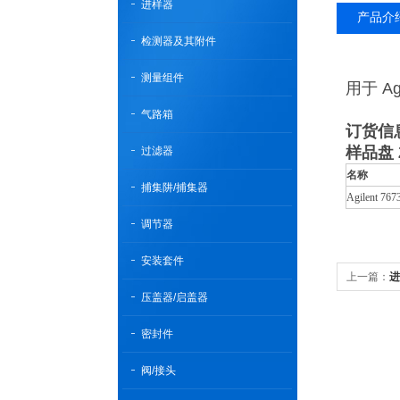
进样器
产品介
检测器及其附件
测量组件
用于 A
气路箱
订货信
样品盘 
过滤器
名称
捕集阱/捕集器
Agilent
调节器
安装套件
上一篇：
进
压盖器/启盖器
密封件
阀/接头