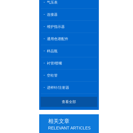
气压表
连接器
维护指示器
通用色谱配件
样品瓶
衬管/喷嘴
空柱管
进样针/注射器
查看全部
相关文章
RELEVANT ARTICLES