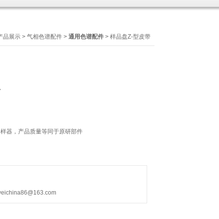
产品展示
>
气相色谱配件
>
通用色谱配件
> 样品盘Z-型皮带
7
B 自动进样器，产品质量等同于原研部件
hina86@163.com