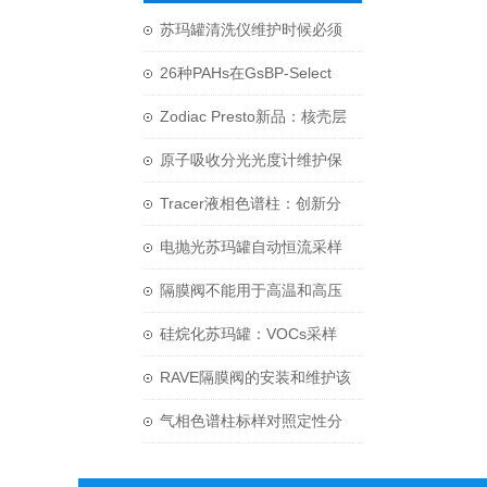
苏玛罐清洗仪维护时候必须
注意的三个要点
26种PAHs在GsBP-Select
PAH色谱柱上的测试
Zodiac Presto新品：核壳层
色谱解决方案
原子吸收分光光度计维护保
养的技巧你知道吗？
Tracer液相色谱柱：创新分
离技术的力量
电抛光苏玛罐自动恒流采样
系统技术介绍
隔膜阀不能用于高温和高压
等工况
硅烷化苏玛罐：VOCs采样
的专业利器
RAVE隔膜阀的安装和维护该
如何进行呢？
气相色谱柱标样对照定性分
析