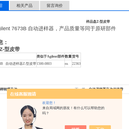
绍
相关产品
留言询价
样品盘Z-型皮带
gilent 7673B 自动进样器，产品质量等同于原研部件
息：
Z-型皮带
类似于Agilent部件
数量
货号
 7673B 自动进样器Z-型皮带
1500-0803
ea.
22363
样转塔马达
下一篇：
自动进样器马达传送带
欢迎您！
来自局域网的朋友！有什么可以帮助您的
吗？