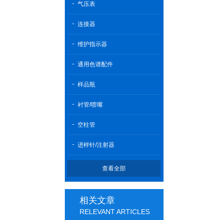
气压表
连接器
维护指示器
通用色谱配件
样品瓶
衬管/喷嘴
空柱管
进样针/注射器
查看全部
相关文章
RELEVANT ARTICLES