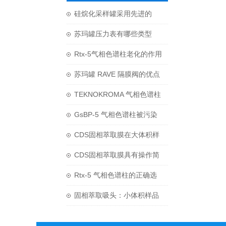
硅烷化采样罐采用先进的
Silonite技术处理
苏玛罐压力表有哪些类型
呢？又该怎么选呢？
Rtx-5气相色谱柱老化的作用
和原则是什么？
苏玛罐 RAVE 隔膜阀的优点
和设计特点介绍
TEKNOKROMA 气相色谱柱
替代 岛津、AGILENT、
GsBP-5 气相色谱柱被污染
SUPELCO、 RESTEK 等品
了该怎么处理呢？
CDS固相萃取膜在大体积样
牌
品前处理中的技术应用
CDS固相萃取膜具有操作简
便、通量高、可自动化等优
Rtx-5 气相色谱柱的正确选
点
型
固相萃取吸头：小体积样品
前处理的革命性技术