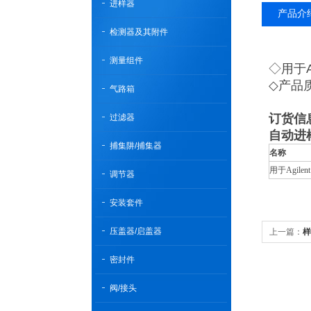
进样器
产品介
检测器及其附件
测量组件
◇用于Agi
◇产品
气路箱
订货信
过滤器
自动进
捕集阱/捕集器
名称
用于Agile
调节器
安装套件
压盖器/启盖器
上一篇：
样
密封件
阀/接头