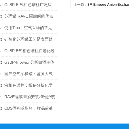
GsBP-5 气相色谱柱广泛应
上一篇：
3M Empore Anion Exch
用于化学领域中
苏玛罐 RAVE 隔膜阀的优点
和设计特点介绍
使用Tips｜空气采样的常见
问题-苏玛罐及阀门
硅烷化苏玛罐工艺是表面处
理技术发展的一个新方向
GsBP-5气相色谱柱在老化过
程中需要注意哪些细节呢？
GsBP-Inowax 分析白酒主体
香源物质
国产空气采样罐：监测大气
质量的重要工具
液相色谱柱：揭秘分析化学
中的“神奇工具”
RAVE隔膜阀的安装和维护该
如何进行呢？
CDS固相萃取膜：样品前处
理领域的“薄膜革命家”