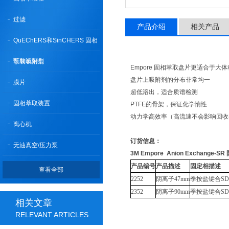
过滤
产品介绍
相关产品
QuEChERS和SinCHERS 固相
萃取试剂盒
散装吸附剂
Empore 固相萃取盘片更适合于
盘片上吸附剂的分布非常均一
膜片
超低溶出，适合质谱检测
固相萃取装置
PTFE的骨架，保证化学惰性
动力学高效率（高流速不会影响回收
离心机
订货信息：
无油真空/压力泵
3M Empore Anion Exchang
产品编号
产品描述
固定相描述
查看全部
2252
阴离子47mm
季按盐键合SD
2352
阴离子90mm
季按盐键合SD
相关文章
RELEVANT ARTICLES