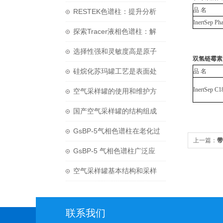
品 名
问题-苏玛罐及阀门
RESTEK色谱柱：提升分析
InertSep Ph
精确性的革新之道
探索Tracer液相色谱柱：解
析复杂混合物的利器
选择性强和灵敏度高是原子
双氢链霉素
吸收分光光度计的两大特点
硅烷化苏玛罐工艺是表面处
品 名
InertSep C1
理技术发展的一个新方向
空气采样罐的使用和维护方
法
国产空气采样罐的结构组成
和清洗方法
GsBP-5气相色谱柱在老化过
上一篇：
带
程中需要注意哪些细节呢？
GsBP-5 气相色谱柱广泛应
用于化学领域中
空气采样罐基本结构和采样
方法介绍
联系我们