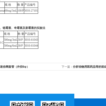
规 格
数 量
产品编号
arma
60mg/3mL
100/P
5010-27101
、链霉素、奇霉素及新霉素的实验法
规 格
数 量
产品编号
500mg/3mL
50/P
5010-61043
8-C
500mg/6mL
30/P
5010-61044
迷你阀套管（外径6φ）
下一篇：
分析动物用医药品等的前