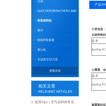
过滤
产品介
QuEChERS和SinCHERS 固相
萃取试剂盒
散装吸附剂
订货信息：
膜片
左旋咪唑的
固相萃取装置
品 名
InertSep S
离心机
无油真空/压力泵
土霉素、金
查看全部
品 名
InertSep PL
相关文章
RELEVANT ARTICLES
使用Tips｜空气采样的常见
氯霉素的实