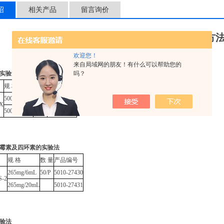
绍
相关产品
留言询价
部分兽药残留前处理方
欢迎您！
来自局域网的朋友！有什么可以帮助您的
吗？
实验法
规 格
数 量
产品编号
500mg/3mL
50/P
5010-61543
CX
500mg/6mL
50/P
5010-61544
霉素及四环素的实验法
规 格
数 量
产品编号
265mg/6mL
50/P
5010-27430
S-2
265mg/20mL
5010-27431
验法