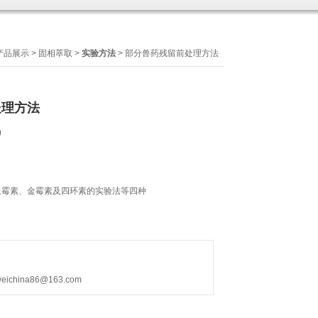
产品展示
>
固相萃取
>
实验方法
> 部分兽药残留前处理方法
处理方法
9
土霉素、金霉素及四环素的实验法等四种
hina86@163.com