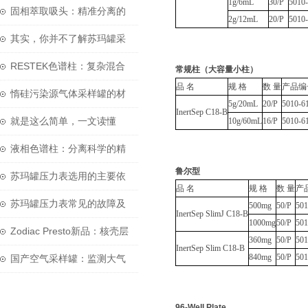
1g/6mL
30/P
5010
固相萃取吸头：精准分离的
2g/12mL
20/P
5010
微型化学实验室
其实，你并不了解苏玛罐采
样定时器
RESTEK色谱柱：复杂混合
常规柱（大容量小柱）
品 名
规 格
数 量
产品编
物分离科学的核心
惰硅污染源气体采样罐的材
5g/20mL
20/P
5010-6
InertSep C18-B
质是不锈钢的
就是这么简单，一文读懂
10g/60mL
16/P
5010-6
SilcoCan 硅烷化苏玛罐
液相色谱柱：分离科学的精
鲁尔型
密引擎
苏玛罐压力表选用的主要依
品 名
规 格
数 量
产
据和原则是什么？
苏玛罐压力表常见的故障及
500mg
50/P
501
InertSep SlimJ C18-B
1000mg
50/P
501
原因分析
Zodiac Presto新品：核壳层
360mg
50/P
501
InertSep Slim C18-B
色谱解决方案
840mg
50/P
501
国产空气采样罐：监测大气
质量的重要工具
96-Well Plate