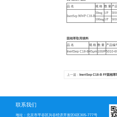
品 名
规 格
数 量
产
50mg
1/P
501
InertSep 96WP C18-B
100mg
1/P
501
固相萃取用填料
品 名
规 格
数 量
产品编
InertSep C18-B
45μm
100/P
5010-6
上一篇：
InertSep C18-B FF固
联系我们
地址：北京市平谷区兴谷经济开发区6区305-777号