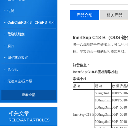
过滤
产品介绍
相关产品
QuEChERS和SinCHERS 固相
萃取试剂盒
散装吸附剂
InertSep C18-B（ODS
将十八烷基结合在硅胶上，可以利用
膜片
柱。非常适合一般的反相模式萃取。
固相萃取装置
订货信息：
离心机
InertSep C18-B固相萃取小柱
常规小柱
无油真空/压力泵
品 名
规 格
数 量
产品
50mg/1mL
100/P
5010
查看全部
100mg/1mL
100/P
5010
200mg/3mL
50/P
5010
相关文章
InertSep C18-B
500mg/3mL
50/P
5010
RELEVANT ARTICLES
500mg/6mL
30/P
5010