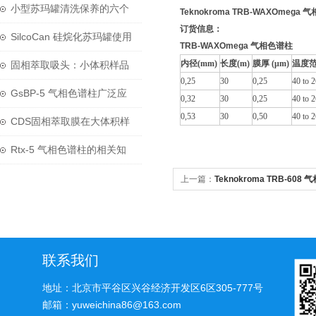
密引擎
小型苏玛罐清洗保养的六个
Teknokroma TRB-WAXOmega
订货信息：
步骤
SilcoCan 硅烷化苏玛罐使用
TRB-WAXOmega 气相色谱柱
专有电抛光技术和超声工艺
内径(mm)
长度(m)
膜厚 (μm)
温度范
固相萃取吸头：小体积样品
0,25
30
0,25
40 to 
前处理的革命性技术
GsBP-5 气相色谱柱广泛应
0,32
30
0,25
40 to 
0,53
30
0,50
40 to 
用于化学领域中
CDS固相萃取膜在大体积样
品前处理中的技术应用
Rtx-5 气相色谱柱的相关知
识普及
上一篇：
Teknokroma TRB-60
联系我们
地址：北京市平谷区兴谷经济开发区6区305-777号
邮箱：yuweichina86@163.com