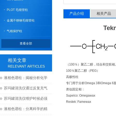
PLOT 毛细管柱
产品介绍
相关产品
金属不锈钢毛细管柱
Te
气相保护柱
查看全部
相关文章
（100％）聚乙二醇，结合和交联相
RELEVANT ARTICLES
100％聚乙二醇（PEG）
高极性柱
液相色谱柱：揭秘分析化学
专门用于分析Omega 3和Omega 
中的“神奇工具”
苏玛罐清洗仪通过反复充气
类似固定相：
Supelco: Omegawax
和抽气来工作
苏玛罐清洗仪维护时候必须
Restek: Famewax
注意的三个要点
液相色谱柱：分离科学的精