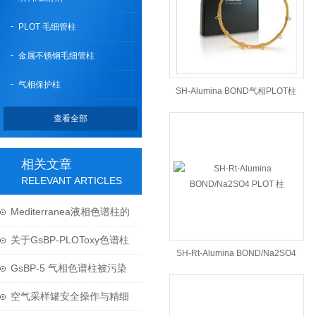
PLOT 毛细管柱
金属不锈钢毛细管柱
气相保护柱
SH-Alumina BOND气相PLOT柱
查看全部
相关文章
RELEVANT ARTICLES
Mediterranea液相色谱柱的
使用与维护
关于GsBP-PLOToxy色谱柱
SH-Rt-Alumina BOND/Na2SO4
对烃类基质中含氧化合物分
GsBP-5 气相色谱柱被污染
PLOT 柱
析测试报告
了该怎么处理呢？
空气采样罐安全操作与精细