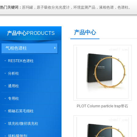
热门关键词：
苏玛罐，原子吸收分光光度计，环境监测产品，液相色谱，色谱柱。
产品中心
产品中心
PRODUCTS
气相色谱柱
RESTEK色谱柱
分析柱
通用柱
专用柱
PLOT Column particle trap带石
熔融石英毛细柱
英连接管
填充柱/微径填充柱
填料/吸附剂