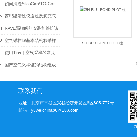
保养，延长使用寿命
如何清洗SilcoCan/TO-Can
苏玛罐呢？
苏玛罐清洗仪通过反复充气
和抽气来工作
RAVE隔膜阀的安装和维护该
如何进行呢？
空气采样罐基本结构和采样
SH-Rt-U-BOND PLOT 柱
方法介绍
使用Tips｜空气采样的常见
问题-苏玛罐及阀门
国产空气采样罐的结构组成
和清洗方法
联系我们
地址：北京市平谷区兴谷经济开发区6区305-777号
邮箱：yuweichina86@163.com