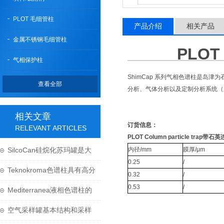
PLOT 毛细管柱
产品介绍
相关产品
金属不锈钢毛细管柱
PLOT
气相保护柱
ShimCap 系列气相色谱柱是
查看全部
分析、气体分析以及定制分析系统（系
相关文章
订货信息：
RELEVANT ARTICLES
PLOT Column particle trap带
SilcoCan硅烷化苏玛罐是大
内径/mm
膜厚/μm
0.25
/
气监测中的必需设备
Teknokroma色谱柱具有高分
0.32
/
0.53
/
离效率和高灵敏度
Mediterranea液相色谱柱的
使用与维护
空气采样罐基本结构和采样