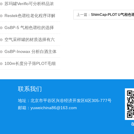
方法介绍
苏玛罐Veriflo可分析样品浓
上一篇：
ShimCap-PLOT U气相色
度范围广
Restek色谱柱老化程序详解
GsBP-5 气相色谱柱的选择
与处理方式
空气采样罐的材质选择有六
点讲究
GsBP-Inowax 分析白酒主体
香源物质
100m长度分子筛PLOT毛细
柱应用于无机气体分析
联系我们
地址：北京市平谷区兴谷经济开发区6区305-777号
邮箱：yuweichina86@163.com