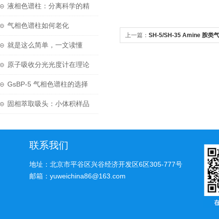
如何进行呢？
液相色谱柱：分离科学的精
密引擎
气相色谱柱如何老化
上一篇：
SH-5/SH-35 Amine 
就是这么简单，一文读懂
SilcoCan 硅烷化苏玛罐
原子吸收分光光度计在理论
研究中的应用
GsBP-5 气相色谱柱的选择
与处理方式
固相萃取吸头：小体积样品
前处理的革命性技术
联系我们
地址：北京市平谷区兴谷经济开发区6区305-777号
邮箱：yuweichina86@163.com