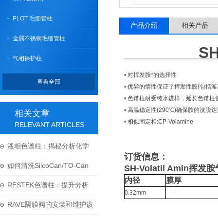
PLOT 毛细管柱
产品介绍
相关产品
金属不锈钢毛细管柱
S
气相保护柱
• 对挥发胺*的选择性
查看全部
• 优异的惰性保证了挥发性胺(包括
• 色谱柱耐受纯水进样，延长色谱柱
• 高温稳定性(290℃)确保胺的洗脱
相关文章
• 相似固定相:CP-Volamine
RELEVANT ARTICLES
液相色谱柱：揭秘分析化学
订货信息：
中的“神奇工具”
如何清洗SilcoCan/TO-Can
SH-Volatil Amin挥
内径
膜厚
苏玛罐呢？
RESTEK色谱柱：提升分析
0.32mm
-
精确性的革新之道
RAVE隔膜阀的安装和维护该