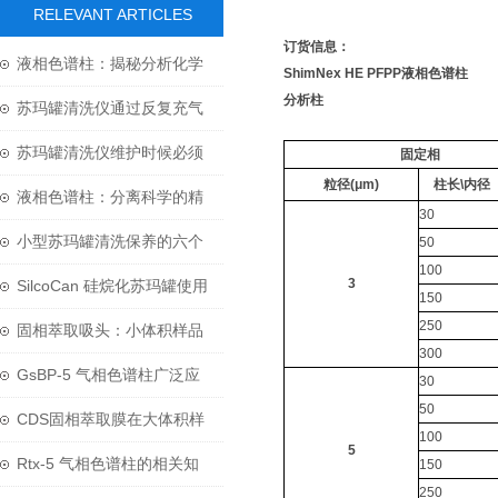
RELEVANT ARTICLES
订货信息：
液相色谱柱：揭秘分析化学
ShimNex HE PFPP液相色谱柱
分析柱
中的“神奇工具”
苏玛罐清洗仪通过反复充气
和抽气来工作
苏玛罐清洗仪维护时候必须
固定相
粒径(μm)
柱长\内径
注意的三个要点
液相色谱柱：分离科学的精
30
密引擎
小型苏玛罐清洗保养的六个
50
100
步骤
3
SilcoCan 硅烷化苏玛罐使用
150
250
专有电抛光技术和超声工艺
固相萃取吸头：小体积样品
300
前处理的革命性技术
GsBP-5 气相色谱柱广泛应
30
50
用于化学领域中
CDS固相萃取膜在大体积样
100
5
品前处理中的技术应用
Rtx-5 气相色谱柱的相关知
150
250