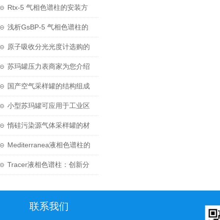
问题-苏玛罐及阀门
Rtx-5 气相色谱柱的安装方
法及步骤
浅析GsBP-5 气相色谱柱的
四个关键参数
原子吸收分光光度计选购的
两大要点
苏玛罐压力表商家为您介绍
压力表的那些知识
国产空气采样罐的结构组成
和清洗方法
小型苏玛罐可应用于工业区
复杂的环境空气
惰硅污染源气体采样罐的材
质是不锈钢的
Mediterranea液相色谱柱的
使用与维护
Tracer液相色谱柱：创新分
离技术的力量
联系我们