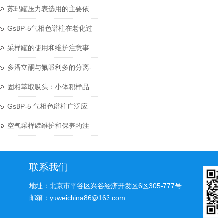
动力
苏玛罐压力表选用的主要依
据和原则是什么？
GsBP-5气相色谱柱在老化过
程中需要注意哪些细节呢？
采样罐的使用和维护注意事
项
多潘立酮与氟哌利多的分离-
Zodiac C18 色谱柱
固相萃取吸头：小体积样品
前处理的革命性技术
GsBP-5 气相色谱柱广泛应
用于化学领域中
空气采样罐维护和保养的注
意要点有哪些？
联系我们
地址：北京市平谷区兴谷经济开发区6区305-777号
邮箱：yuweichina86@163.com