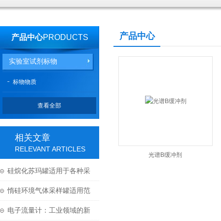
产品中心
产品中心
PRODUCTS
实验室试剂标物
标物物质
查看全部
相关文章
RELEVANT ARTICLES
光谱B缓冲剂
硅烷化苏玛罐适用于各种采
样的要求
惰硅环境气体采样罐适用范
围
电子流量计：工业领域的新