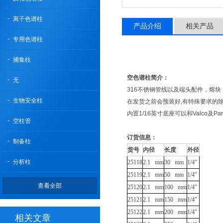
离子色谱柱
产品介绍
相关产品
专用色谱柱
捕集柱
空色谱柱
简介：
无
316不锈钢管线以及端头配件，熔
生物安全柱
在发货之前会预装好,有特殊要求的
内置1/16英寸底座可以和Valco及Pa
空柱管
订货信息：
制备柱
货号
内径
长度
外径
分析柱
25118
2.1 mm
30 mm
1/4″
25119
2.1 mm
50 mm
1/4″
查看全部
25120
2.1 mm
100 mm
1/4″
25121
2.1 mm
150 mm
1/4″
25122
2.1 mm
200 mm
1/4″
相关文章