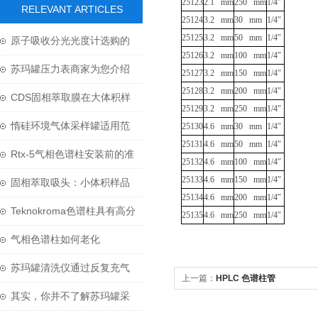
25123
2.1 mm
250 mm
1/4″
RELEVANT ARTICLES
25124
3.2 mm
30 mm
1/4″
25125
3.2 mm
50 mm
1/4″
原子吸收分光光度计选购的
25126
3.2 mm
100 mm
1/4″
两大要点
苏玛罐压力表商家为您介绍
25127
3.2 mm
150 mm
1/4″
25128
3.2 mm
200 mm
1/4″
压力表的那些知识
CDS固相萃取膜在大体积样
25129
3.2 mm
250 mm
1/4″
品前处理中的技术应用
惰硅环境气体采样罐适用范
25130
4.6 mm
30 mm
1/4″
25131
4.6 mm
50 mm
1/4″
围
Rtx-5气相色谱柱安装前的准
25132
4.6 mm
100 mm
1/4″
25133
4.6 mm
150 mm
1/4″
备工作有哪些？
固相萃取吸头：小体积样品
25134
4.6 mm
200 mm
1/4″
前处理的革命性技术
Teknokroma色谱柱具有高分
25135
4.6 mm
250 mm
1/4″
离效率和高灵敏度
气相色谱柱如何老化
苏玛罐清洗仪通过反复充气
上一篇：
HPLC 色谱柱管
和抽气来工作
其实，你并不了解苏玛罐采