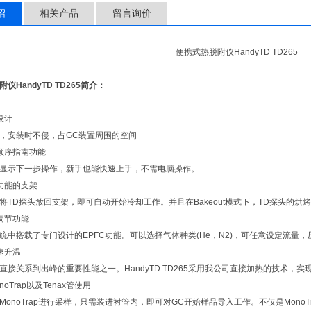
绍
相关产品
留言询价
便携式热脱附仪HandyTD TD265
仪HandyTD TD265简介：
设计
，安装时不侵，占GC装置周围的空间
顺序指南功能
显示下一步操作，新手也能快速上手，不需电脑操作。
功能的支架
将TD探头放回支架，即可自动开始冷却工作。并且在Bakeout模式下，TD探头的烘
调节功能
统中搭载了专门设计的EPFC功能。可以选择气体种类(He，N2)，可任意设定流量，
速升温
直接关系到出峰的重要性能之一。HandyTD TD265采用我公司直接加热的技术，实
noTrap以及Tenax管使用
MonoTrap进行采样，只需装进衬管内，即可对GC开始样品导入工作。不仅是MonoT