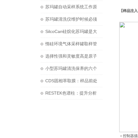
韦和氢化混合物-Primesep
苏玛罐自动采样系统工作原
【样品注入
100
理
苏玛罐清洗仪维护时候必须
注意的三个要点
SilcoCan硅烷化苏玛罐是大
气监测中的必需设备
惰硅环境气体采样罐取样管
线的选择须知
选择性强和灵敏度高是原子
吸收分光光度计的两大特点
小型苏玛罐清洗保养的六个
步骤
CDS固相萃取膜：样品前处
理领域的“薄膜革命家”
RESTEK色谱柱：提升分析
精确性的革新之道
＜控制器描