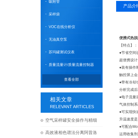
吸附管
产品介
采样袋
VOC在线分析仪
便携式热脱附
无油真空泵
【特点】：
苏玛罐测试仪表
●节省空间
超便携设计
质量流量计/质量流量控制器
●装有操作
触控屏上会
查看全部
●带有冷却
分析完成后
●电子流量
相关文章
气体控制系
RELEVANT ARTICLES
●可实现快
升温速度是
空气采样罐安全操作与精细
●可配合Mo
保养，延长使用寿命
高效液相色谱法分离阿昔洛
运用收集剂