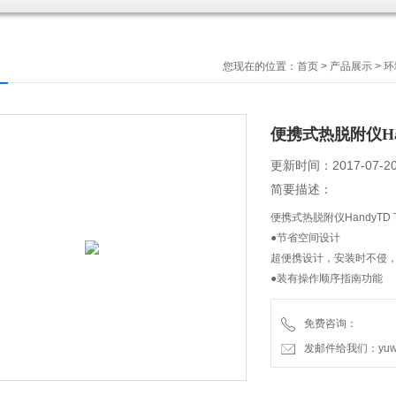
您现在的位置：
首页
>
产品展示
>
环
便携式热脱附仪Han
更新时间：2017-07-2
简要描述：
便携式热脱附仪HandyTD T
●节省空间设计
超便携设计，安装时不侵，
●装有操作顺序指南功能
触控屏上会显示下一步操
●带有冷却功能的支架
免费咨询：
分析完成后将TD探头放回支
发邮件给我们：yuweic
TD探头的烘烤（引擎）功