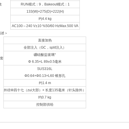
数
RUN模式：9，Bakeout模式：1
133(W)×275(D)×222(H)
约4.4 kg
AC100～240 V±10 %50/60 HzMax.500 VA
描述＞
直接加热
全部注入（GC，split注入）
硼硅酸盐玻璃*
套
Φ 6.35×L 89±0.5毫米
SUS316L
Φ0.64×Φ0.13×L60 锥形孔
约1.4 m
外径Φ四十七（zui大部）× 长度135毫米（针头除外）
约0.7 kg
控制部供给