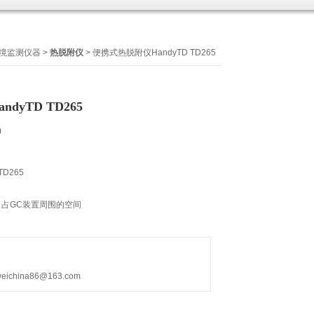
境监测仪器
>
热脱附仪
> 便携式热脱附仪HandyTD TD265
dyTD TD265
0
D265
占GC装置周围的空间
作，新手也能快速上手，不需电脑操作。
架，即可自动开始冷却工作。并且在Bakeout模式下，
hina86@163.com
能也可运转。