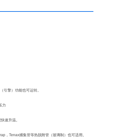
烤（引擎）功能也可运转。
压力
现快速升温。
rap，Tenax捕集管等热脱附管（玻璃制）也可适用。