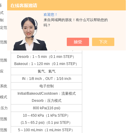
器
3.5触摸屏
式
RUN模式，BAKEOUT模式
欢迎您！
来自局域网的朋友！有什么可以帮助您的
制
（室温+10）～350 ℃
吗？
定范围
5～45 ℃/sec（1 ℃/sec STEP）
Initial：40～150 ℃（1℃STEP）
范围
Desorb：(Initial温度)～350 ℃（1 ℃ STEP）
Bakeout：40～350 ℃（1 ℃STEP）
Desorb：1～5 min（0.1 min STEP）
范围
Bakeout：1～120 min（0.1 min STEP）
应
氮气、氦气
IN：1/8 inch，OUT：1/16 inch
系统
电子控制
Initial/Bakeout/Cooldown：流量模式
模式
Desorb：压力模式
给压力
800 kPa(116 psi)
10～450 kPa（1 kPa STEP）
范围
(1.5～65.2 psi)（0.1 psi STEP）
范围
5～100 mL/min（1 mL/min STEP）