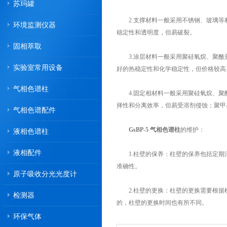
苏玛罐
2.支撑材料一般采用不锈钢、玻璃等
环境监测仪器
稳定性和透明度，但易破裂。
固相萃取
3.涂层材料一般采用聚硅氧烷、聚酰
实验室常用设备
好的热稳定性和化学稳定性，但价格较高
气相色谱柱
4.固定相材料一般采用聚硅氧烷、聚
择性和分离效率，但易受溶剂侵蚀；聚甲
气相色谱配件
GsBP-5 气相色谱柱
的维护：
液相色谱柱
液相配件
1.柱壁的保养：柱壁的保养包括定期
准确性。
原子吸收分光光度计
2.柱壁的更换：柱壁的更换需要根据柱
检测器
的，柱壁的更换时间也有所不同。
环保气体