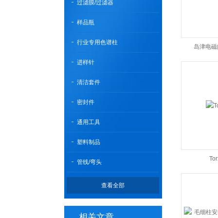
过滤膜/过滤器
样品瓶
行业专用色谱柱
岛津电磁阀2
进样针
清洁套件
密封件
通用工具
塑料制品
To
管线/弯头
查看全部
相关文章