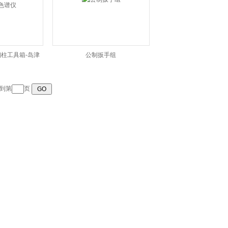
细柱工具箱-岛津
公制扳手组
谱仪
到第
页