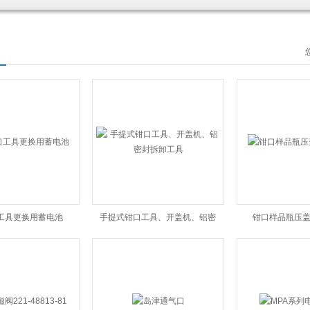
工具更换用蓄电池
手提式钳口工具、开盖机、铝密
钳口样品瓶压
封拆卸工具