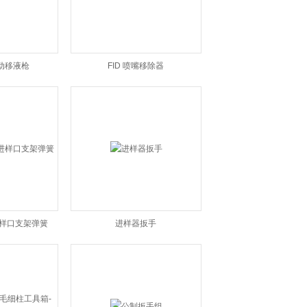
动移液枪
FID 喷嘴移除器
的进样口支架弹簧
进样器扳手