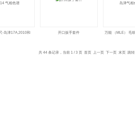
-岛津17A,2010和
开口扳手套件
万能 （MLE） 毛
14 气相色谱
气相色
共 44 条记录，当前 1 / 3 页 首页 上一页
下一页
末页
跳转