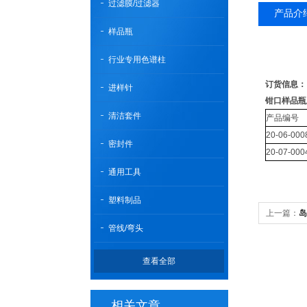
过滤膜/过滤器
产品介
样品瓶
行业专用色谱柱
订货信息：
进样针
钳口样品瓶
清洁套件
产品编号
20-06-000
密封件
20-07-000
通用工具
塑料制品
上一篇：
岛
管线/弯头
查看全部
相关文章