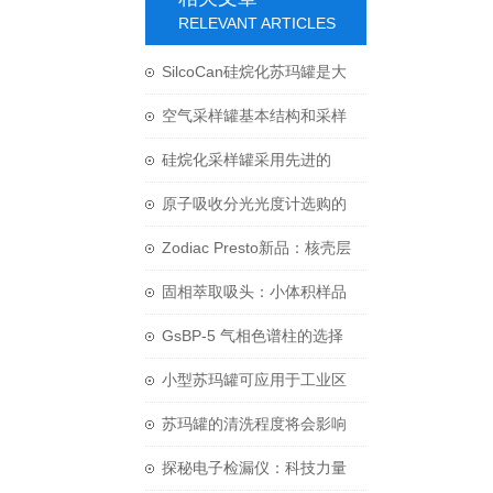
RELEVANT ARTICLES
SilcoCan硅烷化苏玛罐是大
气监测中的必需设备
空气采样罐基本结构和采样
方法介绍
硅烷化采样罐采用先进的
Silonite技术处理
原子吸收分光光度计选购的
两大要点
Zodiac Presto新品：核壳层
色谱解决方案
固相萃取吸头：小体积样品
前处理的革命性技术
GsBP-5 气相色谱柱的选择
与处理方式
小型苏玛罐可应用于工业区
复杂的环境空气
苏玛罐的清洗程度将会影响
实验结果的准确性
探秘电子检漏仪：科技力量