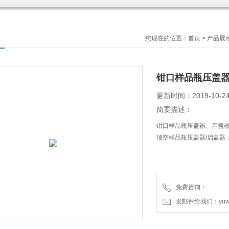
您现在的位置：
首页
>
产品展
钳口样品瓶压盖
更新时间：2019-10-2
简要描述：
钳口样品瓶压盖器、启盖
顶空样品瓶压盖器/启盖器，1
免费咨询：
发邮件给我们：yuweic