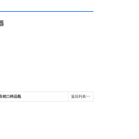
器
顶空及钳口样品瓶
返回列表>>