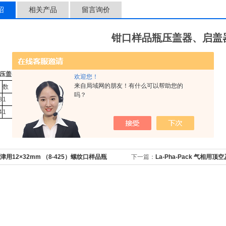
绍
相关产品
留言询价
钳口样品瓶压盖器、启盖
压盖器、启盖器
欢迎您！
来自局域网的朋友！有什么可以帮助您的
数 量
产品描述
吗？
8
1
顶空样品瓶压盖器，10mL/20mL 通用
4
1
顶空样品瓶启盖器，10mL/20mL 通用
津用12×32mm （8-425）螺纹口样品瓶
下一篇：
La-Pha-Pack 气相用