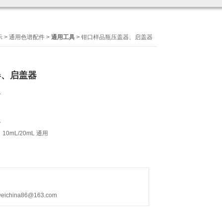
示
>
通用色谱配件
>
通用工具
> 钳口样品瓶压盖器、启盖器
器、启盖器
4
器
0mL/20mL 通用
hina86@163.com