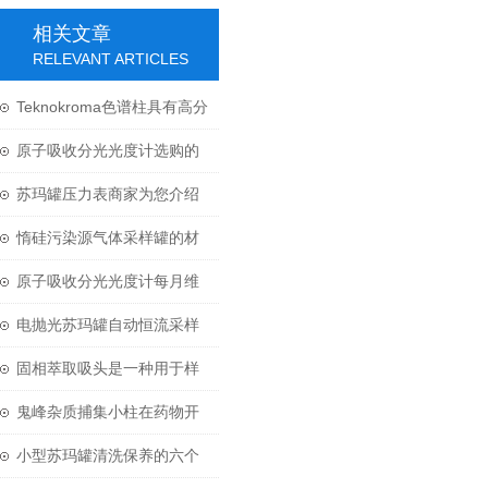
相关文章
RELEVANT ARTICLES
Teknokroma色谱柱具有高分
离效率和高灵敏度
原子吸收分光光度计选购的
两大要点
苏玛罐压力表商家为您介绍
压力表的那些知识
惰硅污染源气体采样罐的材
质是不锈钢的
原子吸收分光光度计每月维
护项目都有那些
电抛光苏玛罐自动恒流采样
系统技术介绍
固相萃取吸头是一种用于样
品制备的实验室工具
鬼峰杂质捕集小柱在药物开
发和生产中具有重要作用
小型苏玛罐清洗保养的六个