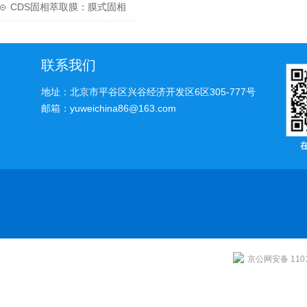
步骤
CDS固相萃取膜：膜式固相
萃取技术的原理与应用
联系我们
地址：北京市平谷区兴谷经济开发区6区305-777号
邮箱：yuweichina86@163.com
京公网安备 1101