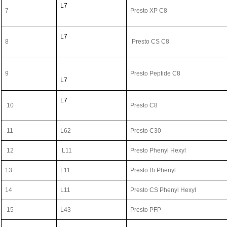
L7
7
Presto XP C8
L7
8
Presto CS C8
9
Presto Peptide C8
L7
L7
10
Presto C8
11
L62
Presto C30
12
L11
Presto Phenyl Hexyl
13
L11
Presto Bi Phenyl
14
L11
Presto CS Phenyl Hexyl
15
L43
Presto PFP