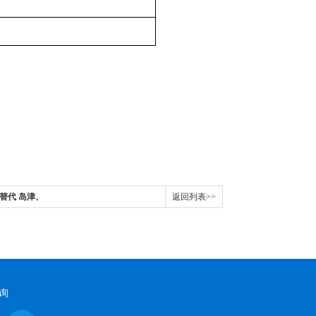
 替代 岛津、
返回列表>>
 等品牌
询