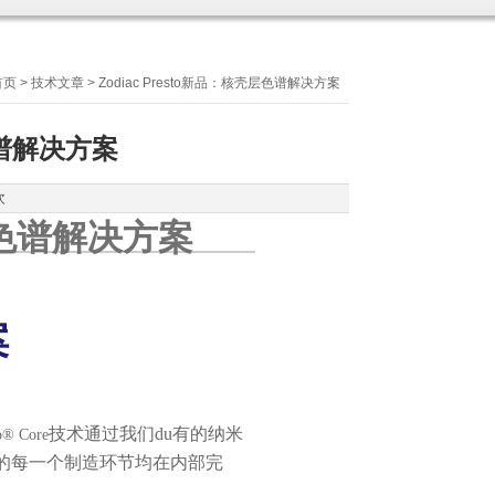
首页
>
技术文章
> Zodiac Presto新品：核壳层色谱解决方案
层色谱解决方案
次
壳层色谱解决方案
案
技术通过我们du有的纳米
o® Core
的每一个制造环节均在内部完