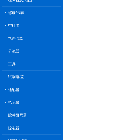
检测器及其配件
螺母/卡套
空柱管
气路管线
分流器
工具
试剂瓶/盖
适配器
指示器
脉冲阻尼器
除泡器