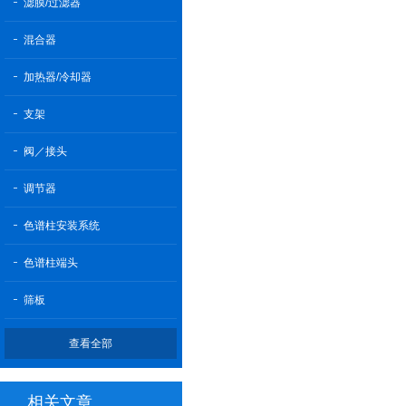
滤膜/过滤器
混合器
加热器/冷却器
支架
阀／接头
调节器
色谱柱安装系统
色谱柱端头
筛板
查看全部
相关文章