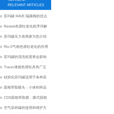
RELEVANT ARTICLES
苏玛罐 RAVE 隔膜阀的优点
和设计特点介绍
Restek色谱柱老化程序详解
苏玛罐压力表商家为您介绍
压力表的那些知识
Rtx-5气相色谱柱老化的作用
和原则是什么？
苏玛罐的清洗程度将会影响
实验结果的准确性
Tracer液相色谱柱具有广泛
的方法兼容性
硅烷化苏玛罐适用于各种采
样的要求
固相萃取吸头：小体积样品
前处理的革命性技术
CDS固相萃取膜：膜式固相
萃取技术的原理与应用
空气采样罐的使用和维护方