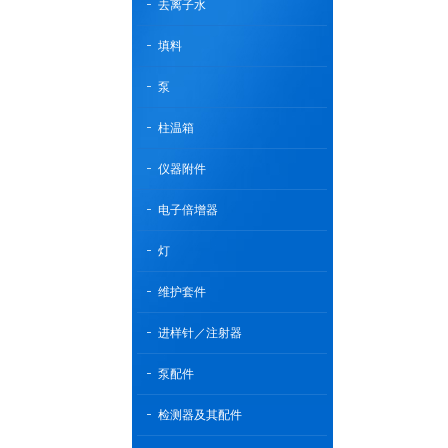
去离子水
填料
泵
柱温箱
仪器附件
电子倍增器
灯
维护套件
进样针／注射器
泵配件
检测器及其配件