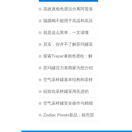
高效液相色谱法分离阿昔洛
韦和氢化混合物-Primesep
隔膜阀不能用于高温和高压
100
等工况
就是这么简单，一文读懂
SilcoCan 硅烷化苏玛罐
其实，你并不了解苏玛罐采
样定时器
探索Tracer液相色谱柱：解
析复杂混合物的利器
苏玛罐压力表商家为您介绍
压力表的那些知识
空气采样罐基本结构和采样
方法介绍
硅烷化采样罐采用先进的
Silonite技术处理
空气采样罐安全操作与精细
保养，延长使用寿命
Zodiac Presto新品：核壳层
色谱解决方案