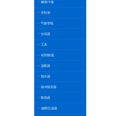
螺母/卡套
空柱管
气路管线
分流器
工具
试剂瓶/盖
适配器
指示器
脉冲阻尼器
除泡器
滤膜/过滤器