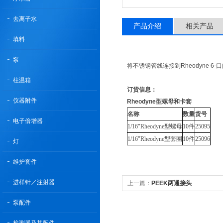
去离子水
产品介绍
相关产品
填料
泵
将不锈钢管线连接到Rheodyne 6
柱温箱
订货信息：
仪器附件
Rheodyne型螺母和卡套
名称
数量
货号
电子倍增器
1/16"Rheodyne型螺母
10件
25095
1/16"Rheodyne型套圈
10件
25096
灯
维护套件
进样针／注射器
上一篇：
PEEK两通接头
泵配件