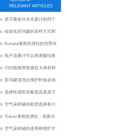
RELEVANT ARTICLES
原子吸收分光光度计的四个
基本部分组成
硅烷化苏玛罐的采样方式和
技术特点
Europa液相色谱柱的优势在
其分离性能上
电子流量计可以将测量结果
以数字或模拟信号的形式输
CDS固相萃取膜在大体积样
出
品前处理中的技术应用
苏玛罐清洗仪维护时候必须
注意的三个要点
选择性强和灵敏度高是原子
吸收分光光度计的两大特点
空气采样罐的材质选择有六
点讲究
Tracer液相色谱柱：创新分
离技术的力量
空气采样罐的使用和维护方