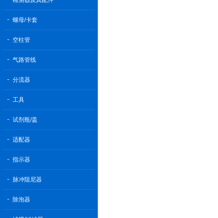
检测器及其配件
螺母/卡套
空柱管
气路管线
分流器
工具
试剂瓶/盖
适配器
指示器
脉冲阻尼器
除泡器