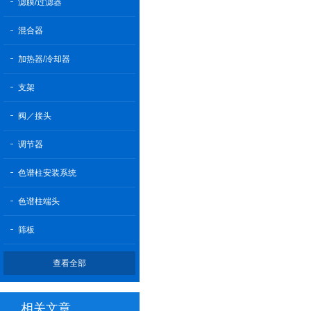
滤膜/过滤器
混合器
加热器/冷却器
支架
阀／接头
调节器
色谱柱安装系统
色谱柱端头
筛板
查看全部
相关文章