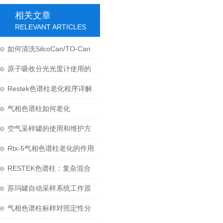
相关文章
RELEVANT ARTICLES
如何清洗SilcoCan/TO-Can
苏玛罐呢？
原子吸收分光光度计使用的
吸收池必须洁净
Restek色谱柱老化程序详解
气相色谱柱如何老化
空气采样罐的使用和维护方
法
Rtx-5气相色谱柱老化的作用
和原则是什么？
RESTEK色谱柱：复杂混合
物分离科学的核心
苏玛罐自动采样系统工作原
理
气相色谱柱标样对照定性分