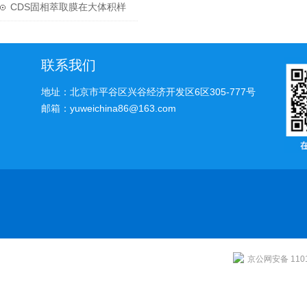
析
CDS固相萃取膜在大体积样
品前处理中的技术应用
联系我们
地址：北京市平谷区兴谷经济开发区6区305-777号
邮箱：yuweichina86@163.com
京公网安备 1101