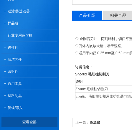
过滤膜/过滤器
产品介绍
相关产品
样品瓶
行业专用色谱柱
◇ 金刚石刀片，切割锋利，切口平
◇刀体内嵌放大镜，易于观察。
进样针
◇适用于内径 0.25 mm至 0.53 mm
清洁套件
订货信息：
密封件
Shortix 毛细柱切割刀
说明
通用工具
Shortix 毛细柱切割刀
塑料制品
Shortix 毛细柱切割用维护套装(
管线/弯头
查看全部
上一篇：
高温线