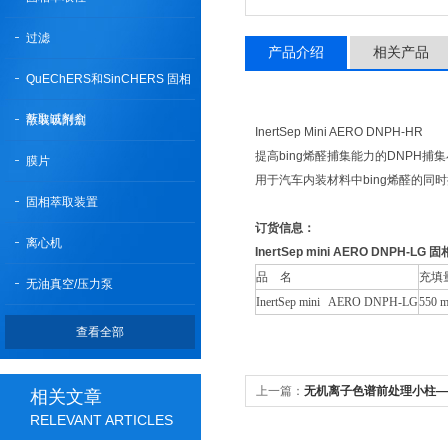
过滤
产品介绍
相关产品
QuEChERS和SinCHERS 固相
萃取试剂盒
散装吸附剂
InertSep Mini AERO DNPH-HR
提高bing烯醛捕集能力的DNPH捕
膜片
用于汽车内装材料中bing烯醛的同
固相萃取装置
订货信息：
离心机
InertSep mini AERO DNPH-L
品 名
充填
无油真空/压力泵
InertSep mini AERO DNPH-LG
550 
查看全部
上一篇：
无机离子色谱前处理小柱—Met
相关文章
RELEVANT ARTICLES