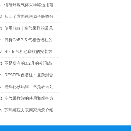
惰硅环境气体采样罐适用范
围
从四个方面说说原子吸收分
光光度计的主要功能特性
使用Tips｜空气采样的常见
问题-苏玛罐及阀门
浅析GsBP-5 气相色谱柱的
四个关键参数
Rtx-5 气相色谱柱的安装方
法及步骤
不是所有的3.2升的苏玛罐/
空气采样罐都是3升的。等等̷̷
RESTEK色谱柱：复杂混合
什么! ?
物分离科学的核心
硅烷化苏玛罐工艺是表面处
理技术发展的一个新方向
空气采样罐的使用和维护方
法
苏玛罐压力表商家为您介绍
压力表的那些知识