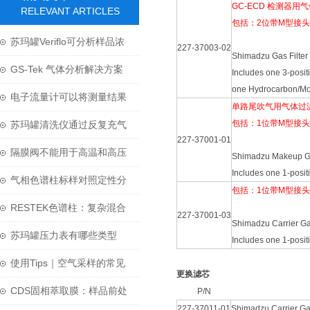
GC-ECD 检测器用
RELEVANT ARTICLES
包括：2位带M型接头
苏玛罐Veriflo可分析样品浓
227-37003-02
Shimadzu Gas Filter 
度范围广
GS-Tek 气体分析解决方案
Includes one 3-posit
one Hydrocarbon/Mois
电子流量计可以将测量结果
单路尾吹气用气体过
以数字或模拟信号的形式输
包括：1位带M型接头
苏玛罐清洗仪通过反复充气
227-37001-01
出
和抽气来工作
隔膜阀不能用于高温和高压
Shimadzu Makeup Gas
Includes one 1-posit
等工况
气相色谱柱标样对照定性分
包括：1位带M型接头
析
RESTEK色谱柱：复杂混合
227-37001-03
Shimadzu Carrier Gas
物分离科学的核心
苏玛罐压力表有哪些类型
Includes one 1-posit
呢？又该怎么选呢？
使用Tips｜空气采样的常见
更换滤芯
问题-苏玛罐及阀门
CDS固相萃取膜：样品前处
P/N
227-37011-01
Shimadzu Carrier Ga