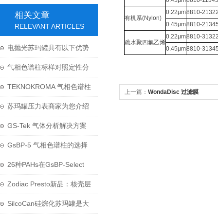
0.45μm
8810-1134
0.22μm
8810-2132
相关文章
有机系(Nylon)
0.45μm
8810-2134
RELEVANT ARTICLES
0.22μm
8810-3132
疏水聚四氟乙烯
电抛光苏玛罐具有以下优势
0.45μm
8810-3134
气相色谱柱标样对照定性分
析
TEKNOKROMA 气相色谱柱
上一篇：
WondaDisc 过滤膜
替代 岛津、AGILENT、
苏玛罐压力表商家为您介绍
SUPELCO、 RESTEK 等品
压力表的那些知识
GS-Tek 气体分析解决方案
牌
GsBP-5 气相色谱柱的选择
与处理方式
26种PAHs在GsBP-Select
PAH色谱柱上的测试
Zodiac Presto新品：核壳层
色谱解决方案
SilcoCan硅烷化苏玛罐是大