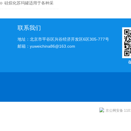
气监测中的必需设备
硅烷化苏玛罐适用于各种采
样的要求
联系我们
地址：北京市平谷区兴谷经济开发区6区305-777号
邮箱：yuweichina86@163.com
京公网安备 1101