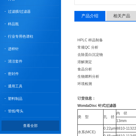
过滤膜/过滤器
产品介绍
相关产品
样品瓶
行业专用色谱柱
HPLC 样品制备
常规QC 分析
进样针
去除蛋白沉淀物
清洁套件
溶解测定
食品分析
密封件
生物燃料分析
环境检测
通用工具
订货信息：
塑料制品
WondaDisc 针式过滤器
管线/弯头
内 径
类 型
孔 径
13mm
查看全部
0.22μm
8810-1132
水系(MCE)