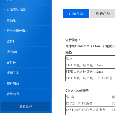
过滤膜/过滤器
产品介绍
相关产品
样品瓶
行业专用色谱柱
订货信息：
进样针
岛津用15×45mm（13-425）螺
清洁套件
隔垫
品 名
密封件
PTFE 白色／硅 白色 11mm
PTFE 白色／硅 蓝色 12mm
通用工具
PTFE 红色／硅 白色／ PTFE 红色 1
塑料制品
Chromacol 隔垫
管线/弯头
品 名
厚
12-T02
PTFE 白色
0
查看全部
12-ST101
PTFE 白色／硅 蓝色
1