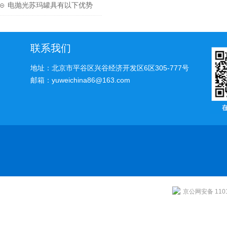
离技术的力量
电抛光苏玛罐具有以下优势
联系我们
地址：北京市平谷区兴谷经济开发区6区305-777号
邮箱：yuweichina86@163.com
京公网安备 1101