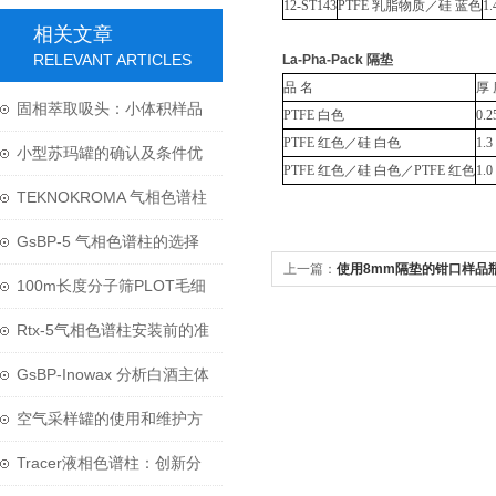
12-ST143
PTFE 乳脂物质／硅 蓝色
1
相关文章
RELEVANT ARTICLES
La-Pha-Pack 隔垫
品 名
厚 
固相萃取吸头：小体积样品
PTFE 白色
0.
PTFE 红色／硅 白色
1.3
前处理的革命性技术
小型苏玛罐的确认及条件优
PTFE 红色／硅 白色／PTFE 红色
1.0
化
TEKNOKROMA 气相色谱柱
替代 岛津、AGILENT、
GsBP-5 气相色谱柱的选择
上一篇：
使用8mm隔垫的钳口样品
SUPELCO、 RESTEK 等品
与处理方式
100m长度分子筛PLOT毛细
牌
柱应用于无机气体分析
Rtx-5气相色谱柱安装前的准
备工作有哪些？
GsBP-Inowax 分析白酒主体
香源物质
空气采样罐的使用和维护方
法
Tracer液相色谱柱：创新分