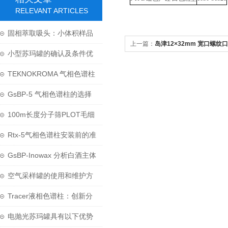
RELEVANT ARTICLES
固相萃取吸头：小体积样品
上一篇：
岛津12×32mm 宽口螺纹
前处理的革命性技术
小型苏玛罐的确认及条件优
化
TEKNOKROMA 气相色谱柱
替代 岛津、AGILENT、
GsBP-5 气相色谱柱的选择
SUPELCO、 RESTEK 等品
与处理方式
100m长度分子筛PLOT毛细
牌
柱应用于无机气体分析
Rtx-5气相色谱柱安装前的准
备工作有哪些？
GsBP-Inowax 分析白酒主体
香源物质
空气采样罐的使用和维护方
法
Tracer液相色谱柱：创新分
离技术的力量
电抛光苏玛罐具有以下优势