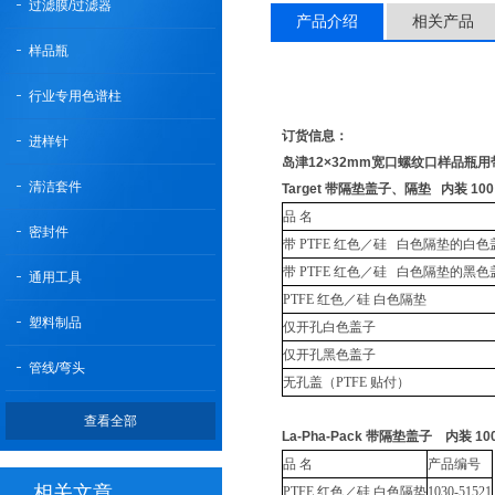
过滤膜/过滤器
产品介绍
相关产品
样品瓶
行业专用色谱柱
订货信息：
进样针
岛津12×32mm宽口螺纹口样品瓶
清洁套件
Target 带隔垫盖子、隔垫 内装 100
品 名
密封件
带 PTFE 红色／硅 白色隔垫的白色
带 PTFE 红色／硅 白色隔垫的黑色
通用工具
PTFE 红色／硅 白色隔垫
塑料制品
仅开孔白色盖子
仅开孔黑色盖子
管线/弯头
无孔盖（PTFE 贴付）
查看全部
La-Pha-Pack 带隔垫盖子 内装 10
品 名
产品编号
相关文章
PTFE 红色／硅 白色隔垫
1030-51521