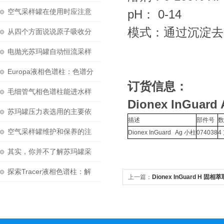
空气采样罐都是3升的。等等̷̷
空气采样罐在使用时应注意
pH： 0-14
模式：通过沉淀去
什么! ?
以下几个方面
从四个方面说说原子吸收分
光光度计的主要功能特性
电抛光苏玛罐自动恒流采样
系统技术介绍
Europa液相色谱柱：色谱分
订货信息：
离的优雅革新
毛细管气相色谱柱能进水样
Dionex InGuar
吗？
苏玛罐压力表选用的主要依
描述
部件号
数
据和原则是什么？
空气采样罐维护和保养的注
Dionex InGuard Ag 小柱
074038
4
意要点有哪些？
其实，你并不了解苏玛罐采
样定时器
探索Tracer液相色谱柱：解
上一篇：
Dionex InGuard H 固相
析复杂混合物的利器