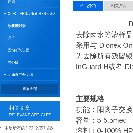
过滤
产品介绍
相关产品
QuEChERS和SinCHERS 固相
萃取试剂盒
散装吸附剂
去除卤水等浓样品
膜片
采用与 Dionex 
固相萃取装置
为去除所有残留银离子，应
离心机
InGuard H或者 Di
无油真空/压力泵
查看全部
主要规格
相关文章
功能：阳离子交换
RELEVANT ARTICLES
容量：5-5.5meq
不是所有的3.2升的苏玛罐/
溶剂：0-100% HP