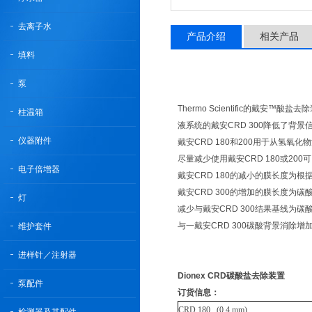
去离子水
产品介绍
相关产品
填料
泵
Thermo Scientific的戴
柱温箱
液系统的戴安CRD 300降低了
仪器附件
戴安CRD 180和200用于从氢氧
尽量减少使用戴安CRD 180或20
电子倍增器
戴安CRD 180的减小的膜长度为根
戴安CRD 300的增加的膜长度为
灯
减少与戴安CRD 300结果基线为
与一戴安CRD 300碳酸背景消除增
维护套件
进样针／注射器
Dionex CRD碳酸盐去除装置
泵配件
订货信息：
CRD 180 (0.4 mm)