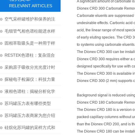
A significant amount of carbonate
RELEVANT ARTICLES
Dionex CRD 300 Carbonate Remov
Carbonate eluents are suppressed to 
空气采样罐维护和保养的注
undesirable effects. Carbonic acid 
acid, the linear range of most speci
意要点有哪些？
毛细管气相色谱柱能进水样
of early eluting species. The CRD 3
吗？
固相萃取吸头是一种用于样
to systems using carbonate eluents
The Dionex CRD 300 can be install
品制备的实验室工具
RESTEK色谱柱：复杂混合
Dionex CRD 300 requires either a c
designed specifically for use with
物分离科学的核心
采购原子吸收分光光度计时
The Dionex CRD 300 is available i
需要注意哪些问题？
探秘电子检漏仪：科技力量
Dionex CRD 300 (2 mm) supports c
守护质量安全
液相色谱柱：揭秘分析化学
Background signal is reduced usi
Dionex CRD 180 Carbonate Remov
中的“神奇工具”
苏玛罐压力表有哪些类型
The Dionex CRD 180 is a version of 
呢？又该怎么选呢？
苏玛罐压力表商家为您介绍
packed capillary columns without u
than the Dionex CRD 200, and is th
压力表的那些知识
硅烷化苏玛罐的采样方式和
The Dionex CRD 180 can be installe