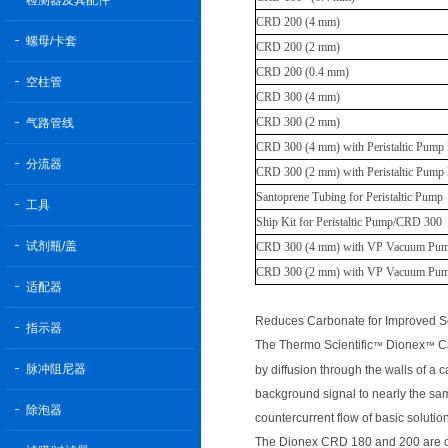
检测器及其配件
CRD 200 (4 mm)
螺母/卡套
CRD 200 (2 mm)
CRD 200 (0.4 mm)
空柱管
CRD 300 (4 mm)
CRD 300 (2 mm)
气路管线
CRD 300 (4 mm) with Peristaltic Pump 
分流器
CRD 300 (2 mm) with Peristaltic Pump 
Santoprene Tubing for Peristaltic Pump
工具
Ship Kit for Peristaltic Pump/CRD 300
试剂瓶/盖
CRD 300 (4 mm) with VP Vacuum Pum
CRD 300 (2 mm) with VP Vacuum Pum
适配器
Reduces Carbonate for Improved Se
指示器
The Thermo Scientific
Dionex
Ca
™
™
脉冲阻尼器
by diffusion through the walls of 
background signal to nearly the sam
除泡器
countercurrent flow of basic solution
The Dionex CRD 180 and 200 are op