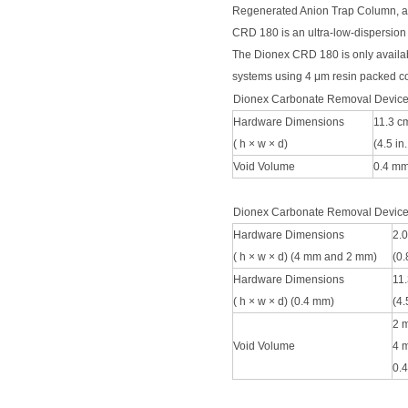
Regenerated Anion Trap Column, an
技术特点
CRD 180 is an ultra-low-dispersion
The Dionex CRD 180 is only availab
systems using 4 μm resin packed 
Dionex Carbonate Removal Device
Hardware Dimensions
11.3 c
( h × w × d)
(4.5 in.
Void Volume
0.4 mm
Dionex Carbonate Removal Device
Hardware Dimensions
2.
( h × w × d) (4 mm and 2 mm)
(0.
Hardware Dimensions
11
( h × w × d) (0.4 mm)
(4.
2 
Void Volume
4 
0.