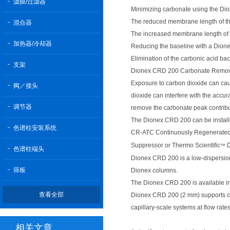
滤膜/过滤器
Minimizing carbonate using the Di
The reduced membrane length of th
混合器
The increased membrane length of 
加热器/冷却器
Reducing the baseline with a Dionex
Elimination of the carbonic acid b
支架
Dionex CRD 200 Carbonate Remov
Exposure to carbon dioxide can cau
阀／接头
dioxide can interfere with the accur
调节器
remove the carbonate peak contribu
The Dionex CRD 200 can be installe
色谱柱安装系统
CR-ATC Continuously Regenerated 
Suppressor or Thermo Scientific
D
™
色谱柱端头
Dionex CRD 200 is a low-dispersion
筛板
Dionex columns.
The Dionex CRD 200 is available i
查看全部
Dionex CRD 200 (2 mm) supports c
capillary-scale systems at flow rate
相关文章