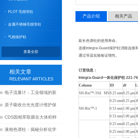
PLOT 毛细管柱
产品介绍
相关产品
金属不锈钢毛细管柱
气相保护柱
延长色谱柱的使用寿命。
连接Integra-Guard保护柱消除连
查看全部
通过等温实验验证惰性。
订货信息：
相关文章
Integra-Guard一体化保护柱 221-76
RELEVANT ARTICLES
Column
ID
df
L
电子流量计：工业领域的新
SH-Rxi™-5Sil MS
0.25 mm
0.25 μm
3
0.25 mm
0.25 μm
3
动力
原子吸收分光光度计维护保
SH-Rtx™-1
0.53 mm
1.00 μm
3
0.53 mm
5.00 μm
3
养的技巧你知道吗？
CDS固相萃取膜在大体积样
0.25 mm
0.25 μm
3
品前处理中的技术应用
液相色谱柱：揭秘分析化学
0.25 mm
1.00 μm
3