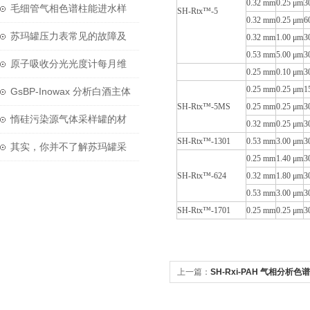
0.32 mm
0.25 μm
3
中的“神奇工具”
毛细管气相色谱柱能进水样
SH-Rtx™-5
0.32 mm
0.25 μm
6
吗？
苏玛罐压力表常见的故障及
0.32 mm
1.00 μm
3
0.53 mm
5.00 μm
3
原因分析
原子吸收分光光度计每月维
0.25 mm
0.10 μm
3
0.25 mm
0.25 μm
1
护项目都有那些
GsBP-Inowax 分析白酒主体
SH-Rtx™-5MS
0.25 mm
0.25 μm
3
香源物质
惰硅污染源气体采样罐的材
0.32 mm
0.25 μm
3
SH-Rtx™-1301
0.53 mm
3.00 μm
3
质是不锈钢的
其实，你并不了解苏玛罐采
0.25 mm
1.40 μm
3
样定时器
SH-Rtx™-624
0.32 mm
1.80 μm
3
0.53 mm
3.00 μm
3
SH-Rtx™-1701
0.25 mm
0.25 μm
3
上一篇：
SH-Rxi-PAH 气相分析色谱柱