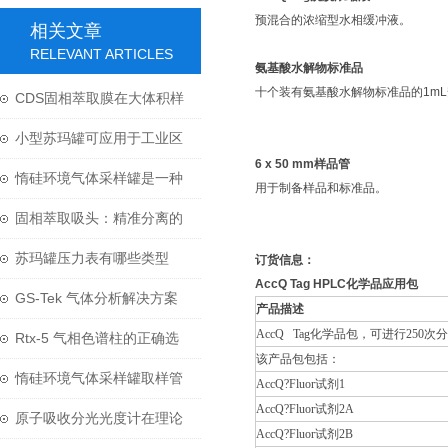
预混合的浓缩型水相缓冲液。
相关文章
RELEVANT ARTICLES
氨基酸水解物标准品
十个装有氨基酸水解物标准品的1mL安
CDS固相萃取膜在大体积样
品前处理中的技术应用
小型苏玛罐可应用于工业区
6 x 50 mm样品管
复杂的环境空气
惰硅环境气体采样罐是一种
用于制备样品和标准品。
不锈钢容器
固相萃取吸头：精准分离的
微型化学实验室
苏玛罐压力表有哪些类型
订货信息：
AccQ Tag HPLC化学品应用包
呢？又该怎么选呢？
GS-Tek 气体分析解决方案
产品描述
AccQ Tag化学品包，可进行250次
Rtx-5 气相色谱柱的正确选
该产品包包括：
型
惰硅环境气体采样罐取样管
AccQ?Fluor试剂1
AccQ?Fluor试剂2A
线的选择须知
原子吸收分光光度计在理论
AccQ?Fluor试剂2B