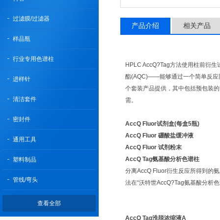
过滤膜/过滤器
产品介绍
相关产品
样品瓶
行业专用色谱柱
HPLC AccQ?Tag方法使用柱前
酯(AQC)——能够通过一个简单反
进样针
个套装产品提供，其中包括预包装的试
清洁套件
需。
密封件
AccQ Fluor试剂盒(每盒5瓶)
AccQ Fluor 硼酸盐缓冲液
通用工具
AccQ Fluor 试剂粉末
AccQ Tag氨基酸分析色谱柱
塑料制品
分离AccQ Fluor衍生反应所得到
管线/弯头
法在“沃特世AccQ?Tag氨基酸分
查看全部
AccQ Tag洗脱浓缩液A