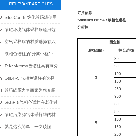
RELEVANT ARTICLES
订货信息：
SilcoCan 硅烷化苏玛罐使用
ShimNex HE SCX液相色谱柱
分析柱
专有电抛光技术和超声工艺
惰硅环境气体采样罐适用范
围
空气采样罐的材质选择有六
固定相
粒径(μm)
柱长\内径
点讲究
液相色谱柱的“分离中枢”：
30
色谱柱的微观筛分艺术
Teknokroma色谱柱具有高分
50
100
离效率和高灵敏度
3
GsBP-5 气相色谱柱的选择
150
250
与处理方式
苏玛罐压力表商家为您介绍
300
压力表的那些知识
GsBP-5气相色谱柱在老化过
30
50
程中需要注意哪些细节呢？
惰硅污染源气体采样罐的材
100
5
质是不锈钢的
就是这么简单，一文读懂
150
250