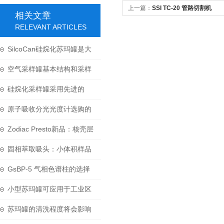
上一篇：
SSI TC-20 管路切割机
相关文章
RELEVANT ARTICLES
SilcoCan硅烷化苏玛罐是大
气监测中的必需设备
空气采样罐基本结构和采样
方法介绍
硅烷化采样罐采用先进的
Silonite技术处理
原子吸收分光光度计选购的
两大要点
Zodiac Presto新品：核壳层
色谱解决方案
固相萃取吸头：小体积样品
前处理的革命性技术
GsBP-5 气相色谱柱的选择
与处理方式
小型苏玛罐可应用于工业区
复杂的环境空气
苏玛罐的清洗程度将会影响