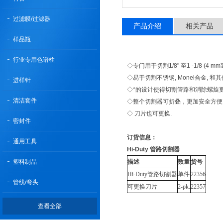
过滤膜/过滤器
产品介绍
相关产品
样品瓶
行业专用色谱柱
◇专门用于切割1/8" 至1 -1/8 (4 m
◇易于切割不锈钢, Monel合金, 和
进样针
◇*的设计使得切割管路和消除螺旋
清洁套件
◇整个切割器可折叠，更加安全方便
◇ 刀片也可更换.
密封件
订货信息：
通用工具
Hi-Duty 管路切割器
塑料制品
描述
数量
货号
Hi-Duty管路切割器
单件
22356
管线/弯头
可更换刀片
2-pk.
22357
查看全部