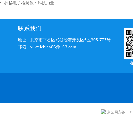
实验结果的准确性
探秘电子检漏仪：科技力量
守护质量安全
联系我们
地址：北京市平谷区兴谷经济开发区6区305-777号
邮箱：yuweichina86@163.com
京公网安备 1101