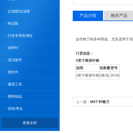
过滤膜/过滤器
产品介绍
相关产品
样品瓶
行业专用色谱柱
这些锉刀有多种用途。尤其适用于清
进样针
订货信息：
清洁套件
4英寸锥形针锉
说明
包装量
货号
密封件
4英寸锥形针锉
2根/包
20106
通用工具
塑料制品
上一篇：
MXT 针锉刀
管线/弯头
查看全部