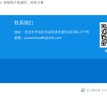
SUPELCO、 RESTEK 等品
析复杂混合物的利器
探秘电子检漏仪：科技力量
牌
守护质量安全
联系我们
地址：北京市平谷区兴谷经济开发区6区305-777号
邮箱：yuweichina86@163.com
京公网安备 1101