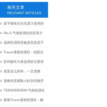
相关文章
RELEVANT ARTICLES
原子吸收分光光度计使用的
吸收池必须洁净
Rtx-5 气相色谱柱的安装方
法及步骤
选择性强和灵敏度高是原子
吸收分光光度计的两大特点
Tracer液相色谱柱：创新分
离技术的力量
苏玛罐压力表选用的主要依
据和原则是什么？
就是这么简单，一文读懂
SilcoCan 硅烷化苏玛罐
鬼峰杂质捕集小柱在药物开
发和生产中具有重要作用
TEKNOKROMA 气相色谱柱
替代 岛津、AGILENT、
探索Tracer液相色谱柱：解