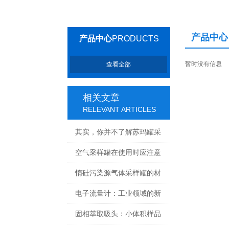
产品中心
产品中心
PRODUCTS
暂时没有信息
查看全部
相关文章
RELEVANT ARTICLES
其实，你并不了解苏玛罐采
样定时器
空气采样罐在使用时应注意
以下几个方面
惰硅污染源气体采样罐的材
质是不锈钢的
电子流量计：工业领域的新
动力
固相萃取吸头：小体积样品