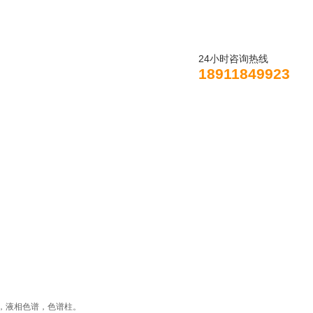
24小时咨询热线
18911849923
资讯
产品展示
技术支持
资料下载
，液相色谱，色谱柱。