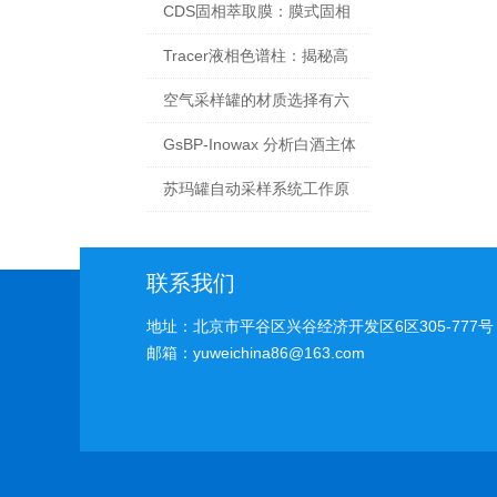
前处理的革命性技术
CDS固相萃取膜：膜式固相
萃取技术的原理与应用
Tracer液相色谱柱：揭秘高
效分离的神秘力量
空气采样罐的材质选择有六
点讲究
GsBP-Inowax 分析白酒主体
香源物质
苏玛罐自动采样系统工作原
理
联系我们
地址：北京市平谷区兴谷经济开发区6区305-777号
邮箱：yuweichina86@163.com