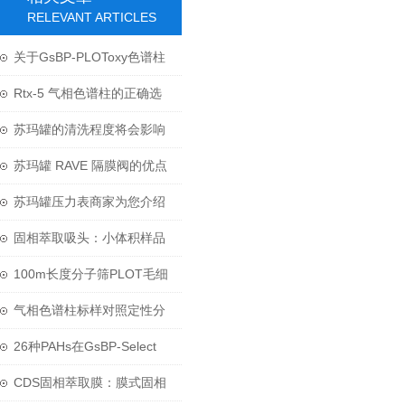
RELEVANT ARTICLES
关于GsBP-PLOToxy色谱柱
对烃类基质中含氧化合物分
Rtx-5 气相色谱柱的正确选
析测试报告
型
苏玛罐的清洗程度将会影响
实验结果的准确性
苏玛罐 RAVE 隔膜阀的优点
和设计特点介绍
苏玛罐压力表商家为您介绍
压力表的那些知识
固相萃取吸头：小体积样品
前处理的革命性技术
100m长度分子筛PLOT毛细
柱应用于无机气体分析
气相色谱柱标样对照定性分
析
26种PAHs在GsBP-Select
PAH色谱柱上的测试
CDS固相萃取膜：膜式固相