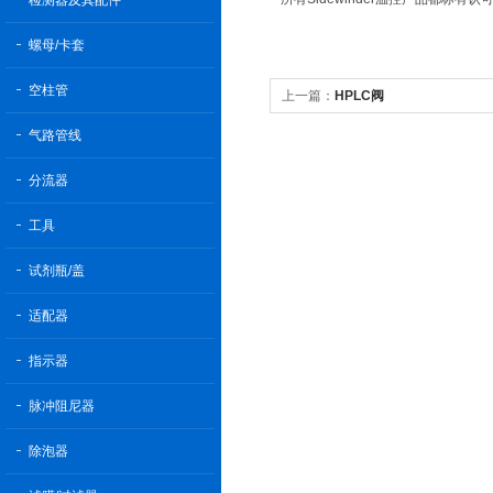
检测器及其配件
螺母/卡套
空柱管
上一篇：
HPLC阀
气路管线
分流器
工具
试剂瓶/盖
适配器
指示器
脉冲阻尼器
除泡器