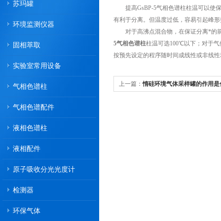
苏玛罐
提高GsBP-5气相色谱柱柱温可以使
有利于分离。但温度过低，容易引起峰形
环境监测仪器
对于高沸点混合物，在保证分离*的前提下
5气相色谱柱
柱温可选100℃以下；对于
固相萃取
按预先设定的程序随时间成线性或非线性
实验室常用设备
上一篇：
惰硅环境气体采样罐的作用是
气相色谱柱
气相色谱配件
液相色谱柱
液相配件
原子吸收分光光度计
检测器
环保气体